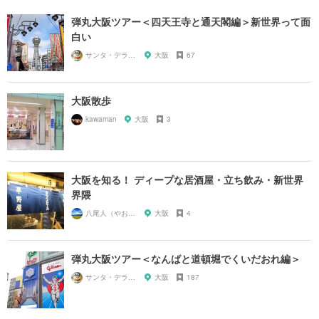
弾丸大阪ツアー＜四天王寺と通天閣編＞新世界って面
白い
サンタ・デラックス
大阪
67
大阪散歩
kawaman
大阪
3
大阪を知る！ ディープな居酒屋・立ち飲み・新世界
界隈
八尾人（やおんちゅ）
大阪
4
弾丸大阪ツアー＜なんばと道頓堀でくいだおれ編＞
サンタ・デラックス
大阪
187