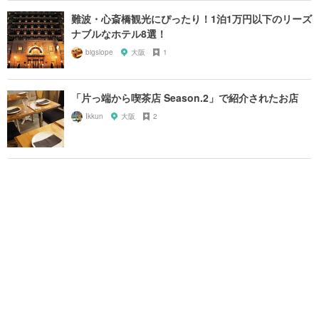
難波・心斎橋観光にぴったり！1泊1万円以下のリーズ
ナブルなホテル8選！
bigslope
大阪
1
「片っ端から喫茶店 Season.2」で紹介されたお店
Ikkun
大阪
2