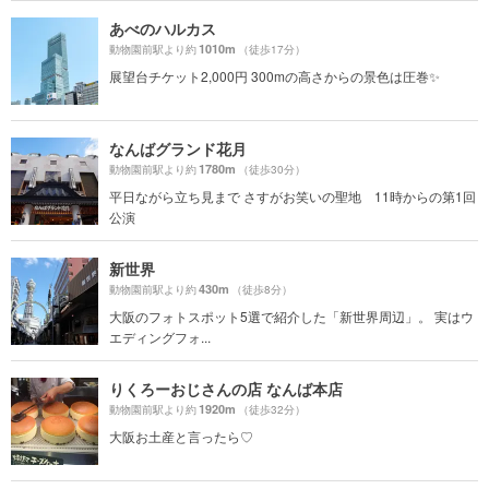
あべのハルカス
1010m
動物園前駅より約
（徒歩17分）
展望台チケット2,000円 300mの高さからの景色は圧巻✨
なんばグランド花月
1780m
動物園前駅より約
（徒歩30分）
平日ながら立ち見まで さすがお笑いの聖地 11時からの第1回
公演
新世界
430m
動物園前駅より約
（徒歩8分）
大阪のフォトスポット5選で紹介した「新世界周辺」。 実はウ
エディングフォ...
りくろーおじさんの店 なんば本店
1920m
動物園前駅より約
（徒歩32分）
大阪お土産と言ったら♡