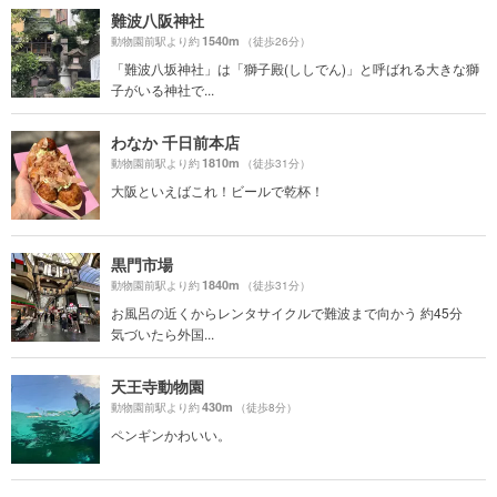
難波八阪神社
1540m
動物園前駅より約
（徒歩26分）
「難波八坂神社」は「獅子殿(ししでん)」と呼ばれる大きな獅
子がいる神社で...
わなか 千日前本店
1810m
動物園前駅より約
（徒歩31分）
大阪といえばこれ！ビールで乾杯！
黒門市場
1840m
動物園前駅より約
（徒歩31分）
お風呂の近くからレンタサイクルで難波まで向かう 約45分
気づいたら外国...
天王寺動物園
430m
動物園前駅より約
（徒歩8分）
ペンギンかわいい。