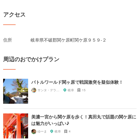
アクセス
住所
岐阜県不破郡関ケ原町関ケ原９５９-２
周辺のおでかけプラン
バトルワールド関ヶ原で戦国激突を疑似体験！
サンタ・デラックス
岐阜
15
美濃一宮から関ケ原を歩く！真田丸で話題の関ケ原に
は魅力がいっぱい♪
ゆーま
岐阜
4