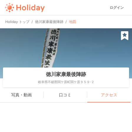
ログイン
Holiday トップ
徳川家康最後陣跡
地図
徳川家康最後陣跡
岐阜県不破郡関ケ原町関ケ原９５９-２
写真・動画
口コミ
アクセス