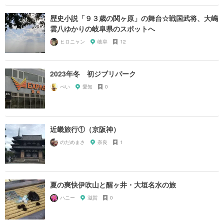
歴史小説「９３歳の関ヶ原」の舞台☆戦国武将、大嶋
雲八ゆかりの岐阜県のスポットへ
ヒロニャン
岐阜
12
2023年冬 初ジブリパーク
ぺい
愛知
0
近畿旅行①（京阪神）
のだめまさ
奈良
1
夏の爽快伊吹山と醒ヶ井・大垣名水の旅
ハニー
滋賀
0