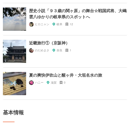
歴史小説「９３歳の関ヶ原」の舞台☆戦国武将、大嶋
雲八ゆかりの岐阜県のスポットへ
ヒロニャン
岐阜
12
近畿旅行①（京阪神）
のだめまさ
奈良
1
夏の爽快伊吹山と醒ヶ井・大垣名水の旅
ハニー
滋賀
0
基本情報