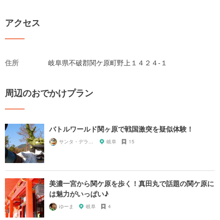
アクセス
住所
岐阜県不破郡関ケ原町野上１４２４-１
周辺のおでかけプラン
バトルワールド関ヶ原で戦国激突を疑似体験！
サンタ・デラックス
岐阜
15
美濃一宮から関ケ原を歩く！真田丸で話題の関ケ原に
は魅力がいっぱい♪
ゆーま
岐阜
4