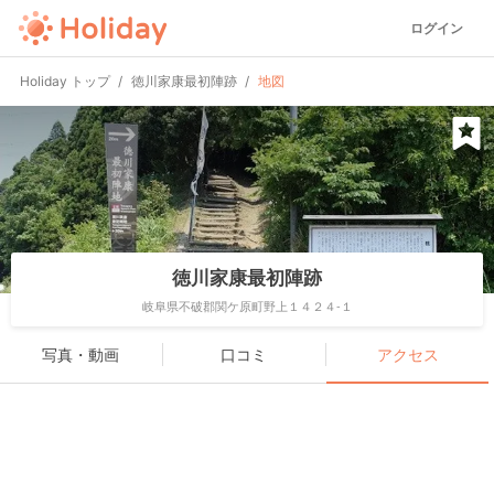
ログイン
Holiday トップ
徳川家康最初陣跡
地図
徳川家康最初陣跡
岐阜県不破郡関ケ原町野上１４２４-１
写真・動画
口コミ
アクセス