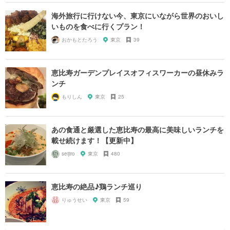
海外旅行に行けない今、東京にいながら世界のおいし
いものを食べに行くプラン！
おかもとたろう
東京
39
恵比寿ガーデンプレイスオフィスワーカーの昼休みラ
ンチ
もりしん
東京
25
あの食通と厳選した恵比寿の最高に美味しいランチを
載せ続けます！【更新中】
seijiro
東京
480
恵比寿の絶品♪鶏ランチ巡り
りゅうせい
東京
59