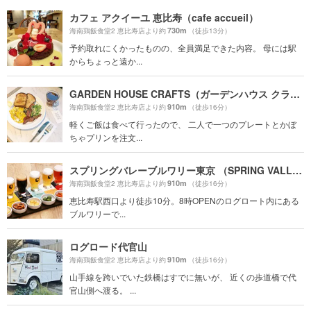
カフェ アクイーユ 恵比寿（cafe accueil）
730m
海南鶏飯食堂2 恵比寿店より約
（徒歩13分）
予約取れにくかったものの、全員満足できた内容。 母には駅
からちょっと遠か...
GARDEN HOUSE CRAFTS（ガーデンハウス クラフツ）
910m
海南鶏飯食堂2 恵比寿店より約
（徒歩16分）
軽くご飯は食べて行ったので、 二人で一つのプレートとかぼ
ちゃプリンを注文...
スプリングバレーブルワリー東京 （SPRING VALLEY BREWERY TOKYO）
910m
海南鶏飯食堂2 恵比寿店より約
（徒歩16分）
恵比寿駅西口より徒歩10分。8時OPENのログロート内にある
ブルワリーで...
ログロード代官山
910m
海南鶏飯食堂2 恵比寿店より約
（徒歩16分）
山手線を跨いでいた鉄橋はすでに無いが、 近くの歩道橋で代
官山側へ渡る。 ...