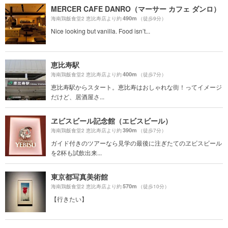
MERCER CAFE DANRO（マーサー カフェ ダンロ）
490m
海南鶏飯食堂2 恵比寿店より約
（徒歩9分）
Nice looking but vanilla. Food isn’t...
恵比寿駅
400m
海南鶏飯食堂2 恵比寿店より約
（徒歩7分）
恵比寿駅からスタート。恵比寿はおしゃれな街！ってイメージ
だけど、居酒屋さ...
ヱビスビール記念館（エビスビール）
390m
海南鶏飯食堂2 恵比寿店より約
（徒歩7分）
ガイド付きのツアーなら見学の最後に注ぎたてのヱビスビール
を2杯も試飲出来...
東京都写真美術館
570m
海南鶏飯食堂2 恵比寿店より約
（徒歩10分）
【行きたい】