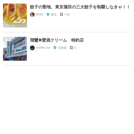
餃子の聖地、東京蒲田の三大餃子を制覇しなきゃ！！
RIHO
東京
149
飛鸞✖愛酒クリーム 特約店
moririn130
北海道
0