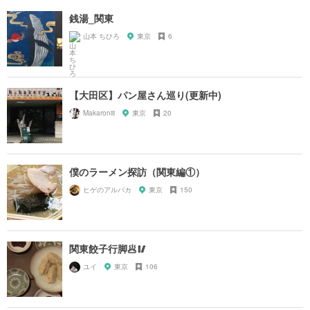
銭湯_関東
山本 ちひろ
東京
6
【大田区】パン屋さん巡り(更新中)
Makaroniii
東京
20
僕のラーメン探訪（関東編①）
ヒゲのアルパカ
東京
150
関東餃子行脚🥟🥢
ユイ
東京
106