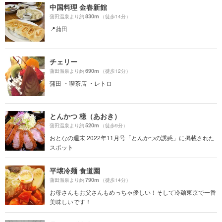
中国料理 金春新館
830m
蒲田温泉より約
（徒歩14分）
📍蒲田
チェリー
690m
蒲田温泉より約
（徒歩12分）
蒲田 ・喫茶店 ・レトロ
とんかつ 檍（あおき）
520m
蒲田温泉より約
（徒歩9分）
おとなの週末 2022年11月号「とんかつの誘惑」に掲載された
スポット
平壌冷麺 食道園
790m
蒲田温泉より約
（徒歩14分）
お母さんもお父さんもめっちゃ優しい！そして冷麺東京で一番
美味しいです！