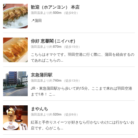
歓迎（ホアンヨン） 本店
500m
蒲田温泉より約
（徒歩9分）
📍蒲田
你好 恵馨閣 (ニイハオ)
870m
蒲田温泉より約
（徒歩15分）
こちらはオマケです。羽田空港に行く際に、蒲田を経由するの
であればこちらの...
京急蒲田駅
740m
蒲田温泉より約
（徒歩13分）
JR・東急蒲田駅から歩いて約15分。ここまで来れば羽田空港
まで1本！ こ...
まやんち
520m
蒲田温泉より約
（徒歩9分）
紅茶と手作りスイーツが好きなら行かないわけには行かないお
店です。心がこも...