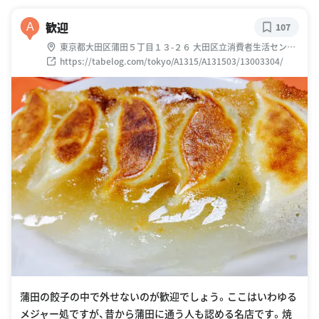
歓迎
A
107
東京都大田区蒲田５丁目１３-２６ 大田区立消費者生活センタ
ー 1F
https://tabelog.com/tokyo/A1315/A131503/13003304/
蒲田の餃子の中で外せないのが歓迎でしょう。ここはいわゆる
メジャー処ですが、昔から蒲田に通う人も認める名店です。焼