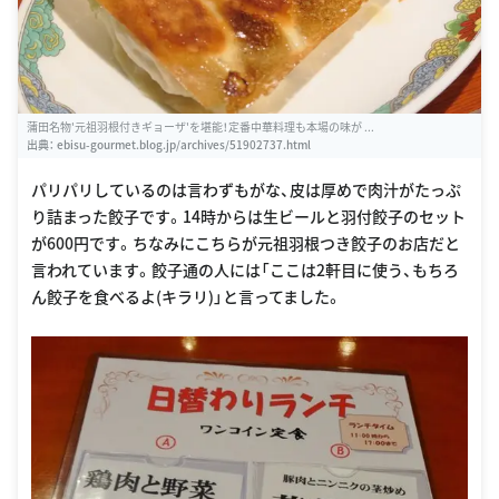
蒲田名物'元祖羽根付きギョーザ'を堪能！定番中華料理も本場の味が ...
出典：
ebisu-gourmet.blog.jp/archives/51902737.html
パリパリしているのは言わずもがな、皮は厚めで肉汁がたっぷ
り詰まった餃子です。14時からは生ビールと羽付餃子のセット
が600円です。ちなみにこちらが元祖羽根つき餃子のお店だと
言われています。餃子通の人には「ここは2軒目に使う、もちろ
ん餃子を食べるよ(キラリ)」と言ってました。