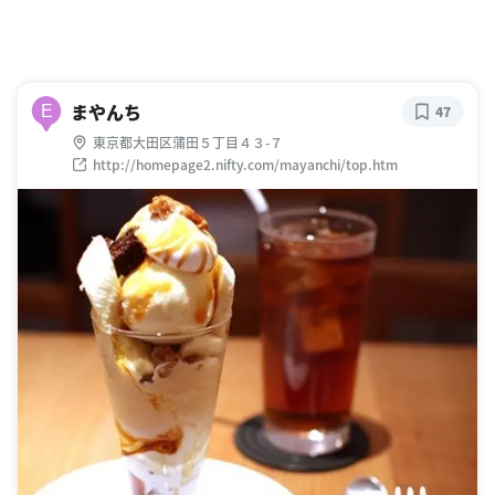
まやんち
E
47
東京都大田区蒲田５丁目４３-７
http://homepage2.nifty.com/mayanchi/top.htm