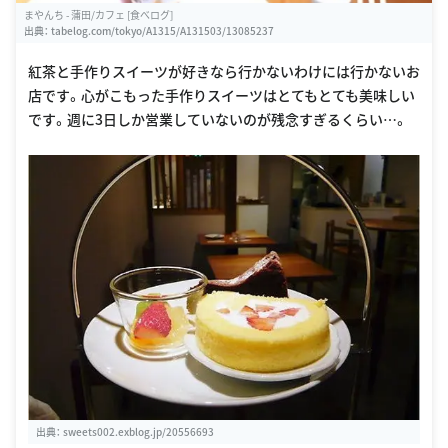
まやんち - 蒲田/カフェ [食べログ]
出典：
tabelog.com/tokyo/A1315/A131503/13085237
紅茶と手作りスイーツが好きなら行かないわけには行かないお
店です。心がこもった手作りスイーツはとてもとても美味しい
です。週に3日しか営業していないのが残念すぎるくらい…。
出典：
sweets002.exblog.jp/20556693