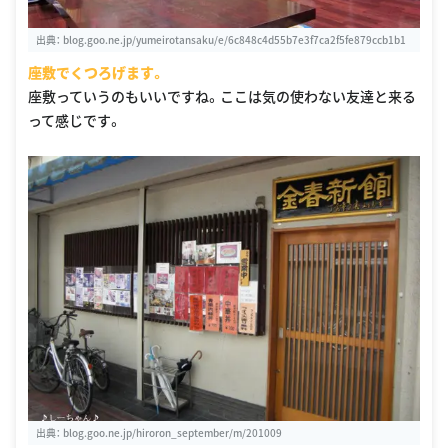
出典：
blog.goo.ne.jp/yumeirotansaku/e/6c848c4d55b7e3f7ca2f5fe879ccb1b1
座敷でくつろげます。
座敷っていうのもいいですね。ここは気の使わない友達と来る
って感じです。
出典：
blog.goo.ne.jp/hiroron_september/m/201009