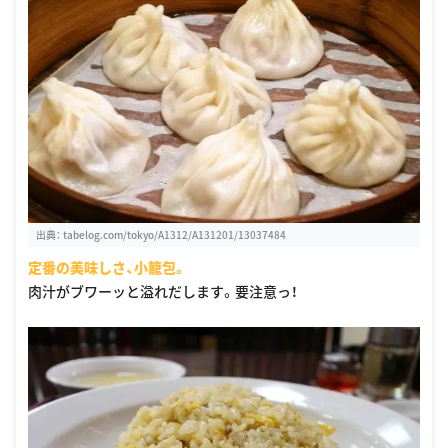
出典：
tabelog.com/tokyo/A1312/A131201/13037484
定番の美味しさ、小籠包。
肉汁がブワーッと溢れだします。要注意っ！