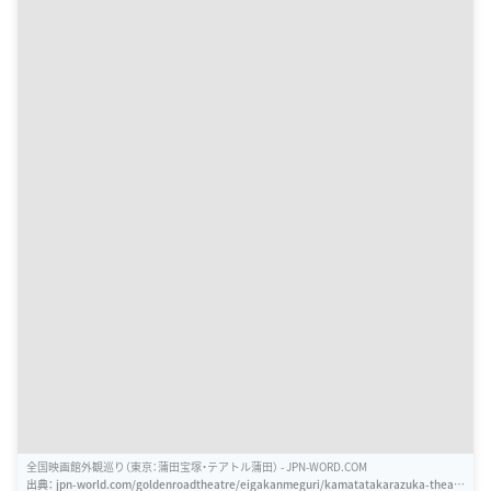
全国映画館外観巡り（東京：蒲田宝塚・テアトル蒲田） - JPN-WORD.COM
出典：
jpn-world.com/goldenroadtheatre/eigakanmeguri/kamatatakarazuka-theatr