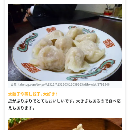
出典：
tabelog.com/tokyo/A1315/A131503/13039363/dtlrvwlst/3791546
水餃子や蒸し餃子、大好き！
皮がぷりぷりでとてもおいしいです。大きさもあるので食べ応
えもあります。