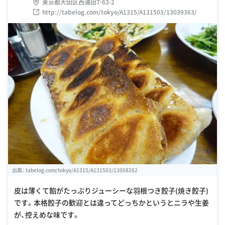
東京都大田区西蒲田7-63-2
http://tabelog.com/tokyo/A1315/A131503/13039363/
出典：
tabelog.com/tokyo/A1315/A131503/13008262
皮は薄くて餡がたっぷりジューシーな羽根つき餃子(焼き餃子)
です。本格餃子の歓迎とは違ってどっちかというとニラや生姜
が、控えめな味です。