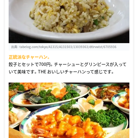
出典：
tabelog.com/tokyo/A1315/A131503/13039363/dtlrvwlst/6705936
正統派なチャーハン。
餃子とセットで700円。チャーシューとグリンピースが入って
いて美味です。THE おいしいチャーハンって感じです。