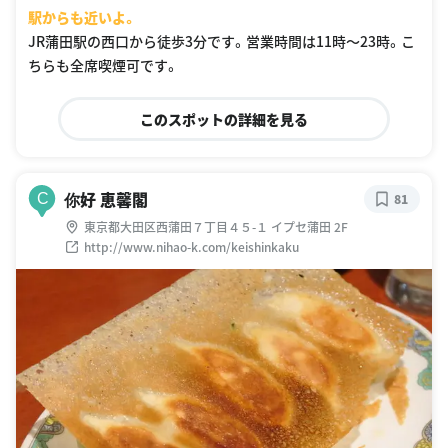
駅からも近いよ。
JR蒲田駅の西口から徒歩3分です。営業時間は11時〜23時。こ
ちらも全席喫煙可です。
このスポットの詳細を見る
你好 恵馨閣
C
81
東京都大田区西蒲田７丁目４５-１ イプセ蒲田 2F
http://www.nihao-k.com/keishinkaku