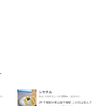
ト
シヤチル
250m
分）
味仙 今池本店より約
（徒歩5分）
JR 千種駅or東山線千種駅 この日は並んで