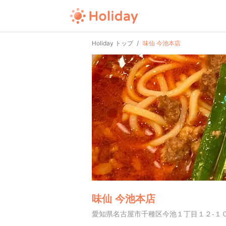
Holiday トップ
味仙 今池本店
味仙 今池本店
愛知県名古屋市千種区今池１丁目１２-１