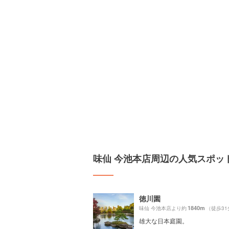
味仙 今池本店周辺の人気スポッ
徳川園
1840m
味仙 今池本店より約
（徒歩31
雄大な日本庭園。