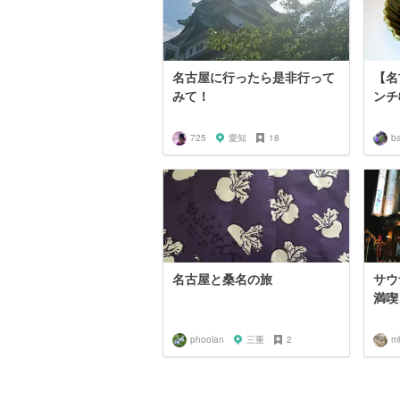
名古屋に行ったら是非行って
【名
みて！
ンチ
725
愛知
18
b
名古屋と桑名の旅
サウ
満喫
phoolan
三重
2
m