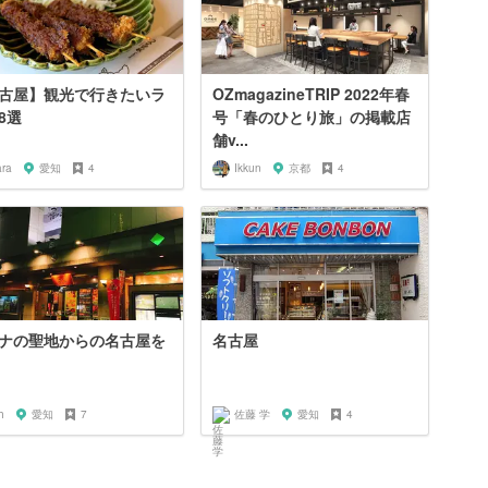
古屋】観光で行きたいラ
OZmagazineTRIP 2022年春
8選
号「春のひとり旅」の掲載店
舗v...
ara
愛知
4
Ikkun
京都
4
ナの聖地からの名古屋を
名古屋
h
愛知
7
佐藤 学
愛知
4