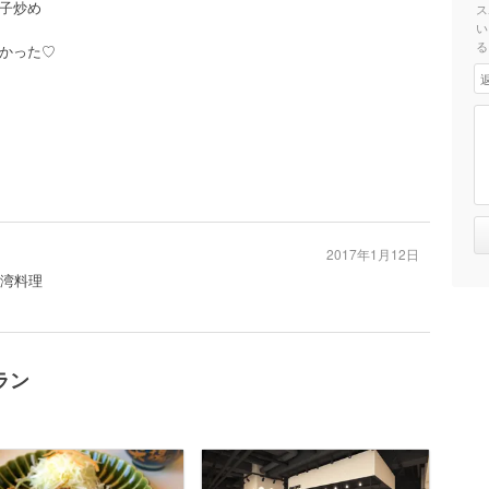
子炒め
ス
い
る
かった♡
2017年1月12日
台湾料理
ラン