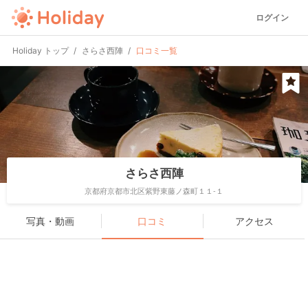
ログイン
Holiday トップ
さらさ西陣
口コミ一覧
さらさ西陣
京都府京都市北区紫野東藤ノ森町１１-１
写真・動画
口コミ
アクセス