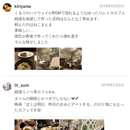
kiriyama
2018年5月20日
くるりのハイウェイがBGMで流れるようなゆったりレトロカフェ
銭湯を改築して作った店内はなんとなく和みます。
頼んだのはねこまんま
美味しい…
彼氏が夜食で作ってくれたら惚れ直す
そんな味がしました
lit_sum
2018年2月6日
銭湯リノベ系カフェ☕️♨️
タイルの模様とかツボでしかない🐒💕
映画「ぼくは明日、昨日のきみとデートする」のロケ地にもなっ
たカフェです😝