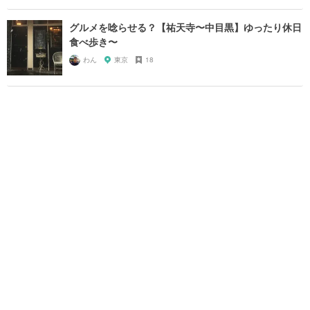
グルメを唸らせる？【祐天寺〜中目黒】ゆったり休日
食べ歩き〜
わん
東京
18