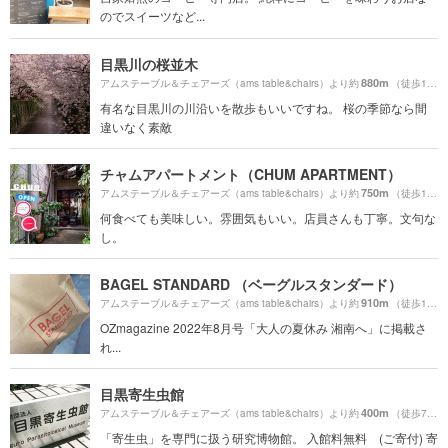
のでスイーツなど...
目黒川の桜並木
880m
アムステーブル＆チェアーズ（ams table&chairs）より約
（徒歩15分）
有名な目黒川の川沿いを散歩もいいですね。 桜の季節なら間
違いなく素敵
チャムアパートメント（CHUM APARTMENT）
750m
アムステーブル＆チェアーズ（ams table&chairs）より約
（徒歩13分）
何食べても美味しい。雰囲気もいい。店員さんも丁寧。文句な
し。
BAGEL STANDARD （ベーグルスタンダード）
910m
アムステーブル＆チェアーズ（ams table&chairs）より約
（徒歩16分）
OZmagazine 2022年8月号「大人の夏休み 湘南へ」に掲載さ
れ...
目黒寄生虫館
400m
アムステーブル＆チェアーズ（ams table&chairs）より約
（徒歩7分）
「寄生虫」を専門に扱う研究博物館。 入館料無料 (ご寄付) 寄