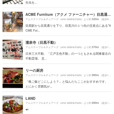
生虫を...
ACME Furniture（アクメ ファーニチャー）目黒通り店
520m
アムステーブル＆チェアーズ（ams table&chairs）より約
（徒歩9分）
目黒駅から目黒通りを下り、目黒川の１つ先の交差点にある"A
CME Fur...
瀧泉寺（目黒不動）
570m
アムステーブル＆チェアーズ（ams table&chairs）より約
（徒歩10分）
日本三大不動、「江戸五色不動」の一つともされる関東最古の
不動霊場。 災...
リーの厨房
990m
アムステーブル＆チェアーズ（ams table&chairs）より約
（徒歩17分）
「晩ご飯どこにしよう？」と悩んだらここがおすすめです。
とにかく雰囲気が...
LAND
690m
アムステーブル＆チェアーズ（ams table&chairs）より約
（徒歩12分）
🍛