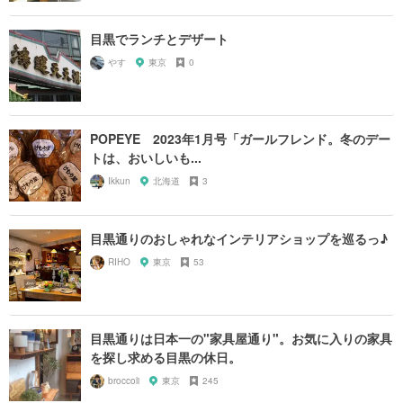
目黒でランチとデザート
やす
東京
0
POPEYE 2023年1月号「ガールフレンド。冬のデー
トは、おいしいも...
Ikkun
北海道
3
目黒通りのおしゃれなインテリアショップを巡るっ♪
RIHO
東京
53
目黒通りは日本一の"家具屋通り"。お気に入りの家具
を探し求める目黒の休日。
broccoli
東京
245