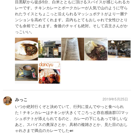
目黒駅から徒歩5分、白米とともに頂けるスパイスが感じられるカ
レーです。チキンカレーとポークカレーが人気で山のように守ら
れたライスとちょこっと沿えられるマッシュポテトがより一層テ
ンションを高めてくれます。店内もとてもおしゃれで女性ひとり
でも余裕でこれます。食後のチャイも絶対。そして店主さんがか
っこいい。
みっこ
2019年5月25日
いつか絶対行くぞと決めていて、行列に並んでやっと食べられ
た！チキンカレーはチキンが大きくてごろっと存在感抜群🙆‍♂️マッ
シュポテトが添えられてるのと、カレーの下にもあって珍しいな
あと。スパイスの奥深さとか、具材の複雑さとか、見た目のおし
ゃれさまで満点のカレーでした🍛