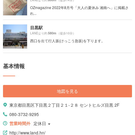
LANDより約
（徒歩14分）
OZmagazine 2022年8月号「大人の夏休み 湘南へ」に掲載さ
れ...
目黒駅
580m
LANDより約
（徒歩10分）
西口を出て行人坂(けっこう急坂)を下ります。
基本情報
地図を見る
東京都目黒区下目黒２丁目２１-２８ セントヒルズ目黒 2F
080-3732-9295
営業時間外
定休日
http://www.land.hn/