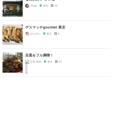
ohagi
東京
45
デスマッチgourmet 東京
ぽたぽた
東京
6
目黒をフル満喫！
砂長 英樹
東京
30