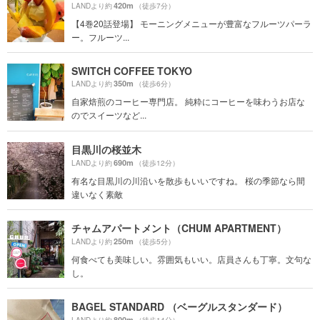
420m
LANDより約
（徒歩7分）
【4巻20話登場】 モーニングメニューが豊富なフルーツパーラ
ー。フルーツ...
SWITCH COFFEE TOKYO
350m
LANDより約
（徒歩6分）
自家焙煎のコーヒー専門店。 純粋にコーヒーを味わうお店な
のでスイーツなど...
目黒川の桜並木
690m
LANDより約
（徒歩12分）
有名な目黒川の川沿いを散歩もいいですね。 桜の季節なら間
違いなく素敵
チャムアパートメント（CHUM APARTMENT）
250m
LANDより約
（徒歩5分）
何食べても美味しい。雰囲気もいい。店員さんも丁寧。文句な
し。
BAGEL STANDARD （ベーグルスタンダード）
800m