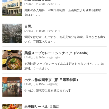
970m
LANDより約
（徒歩17分）
庭園のみ入場料 200円 美術館 企画展により変動 目黒駅
東口より7...
目黒川
880m
LANDより約
（徒歩15分）
満開ではなかったですが、お花見気分を満喫。屋台なども出て
いて、雰囲気あります。
薬膳スープカレー・シャナイア（Shania）
860m
LANDより約
（徒歩15分）
＠恵比寿 スープカレーってあんま好きじゃないけど、ここは
別格。うーんまい。
ホテル雅叙園東京（旧 目黒雅叙園）
450m
LANDより約
（徒歩8分）
やっぱり浴衣姿は夏を感じますね🎐
果実園リーベル 目黒店