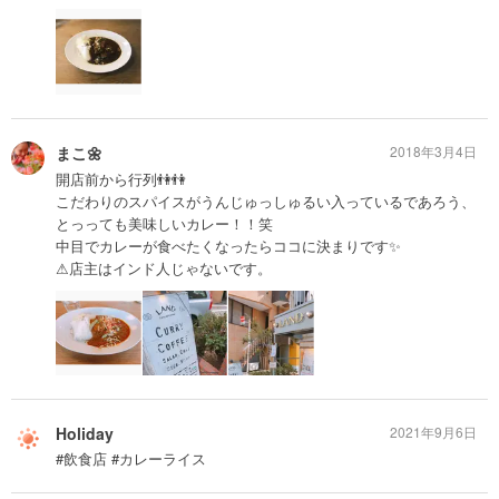
まこ🌼
2018年3月4日
開店前から行列👫👫
こだわりのスパイスがうんじゅっしゅるい入っているであろう、
とっっても美味しいカレー！！笑
中目でカレーが食べたくなったらココに決まりです✨
⚠︎店主はインド人じゃないです。
Holiday
2021年9月6日
#飲食店 #カレーライス