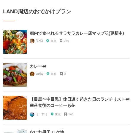
LAND周辺のおでかけプラン
都内で食べれるサラサラカレー店マップ♡(更新中)
RIHO
東京
289
カレー🍛
yukky
東京
3
【目黒〜中目黒】休日遅く起きた日のランチリスト🍛
🍔🍜食後のコーヒーも☕️
けーすけ
東京
143
なにわ男子 ロケ地