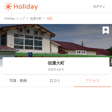
ログイン
Holiday トップ
信濃大町
地図
信濃大町
長野県大町市
写真・動画
口コミ
アクセス