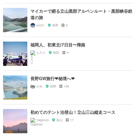
マイカーで廻る立山黒部アルペンルート・黒部峡谷鉄
道の旅
run21
長野
6
福岡人、初東北!7日目〜帰路
ちろり
秋田
4
長野GW旅行❤秘境へ❤
かめ
長野
156
初めてのテント泊登山！立山三山縦走コース
naganyo
富山
17