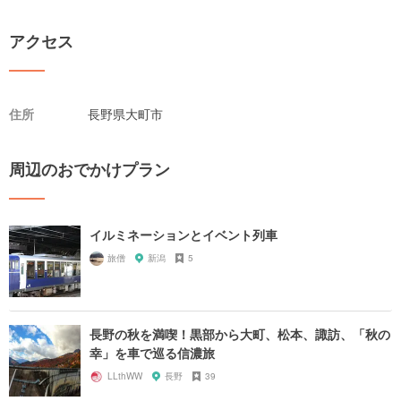
アクセス
住所
長野県大町市
周辺のおでかけプラン
イルミネーションとイベント列車
旅僧
新潟
5
長野の秋を満喫！黒部から大町、松本、諏訪、「秋の
幸」を車で巡る信濃旅
LLthWW
長野
39