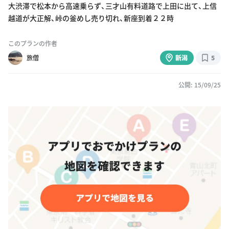
大渋滞で松本から高速乗らず、三才山有料道路で上田に出て、上信
越道が大正解、峠の釜めし売り切れ、新座到着２２時
このプランの作者
旅僧
新潟
5
公開: 15/09/25