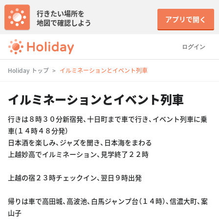
行きたい場所を
アプリで開く
地図で確認しよう
ログイン
Holiday トップ
イルミネーションとイベント列車
イルミネーションとイベント列車
行きは８時３０分新宿発、十日町まで車で行き、イベント列車に乗
車(１４時４８分発）
日本酒を楽しみ、ジャズを聞き、日本海をまわる
上越妙高でイルミネーション、見学終了２２時
上越の宿２３時チェックイン、翌日９時出発
帰りは車で高田城、高波池、白馬ジャンプ台（１４時）、信濃大町、案
山子