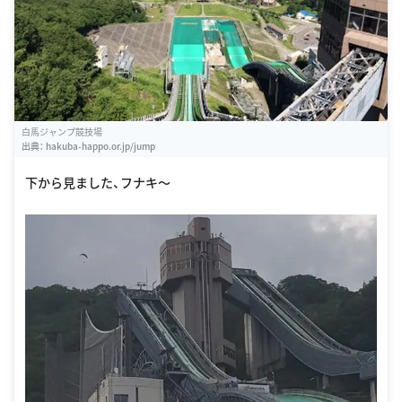
白馬ジャンプ競技場
出典：
hakuba-happo.or.jp/jump
下から見ました、フナキ〜