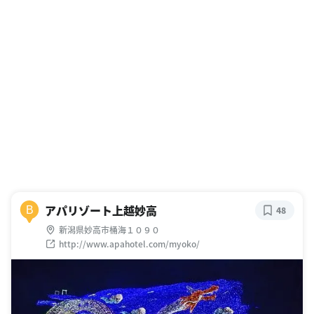
アパリゾート上越妙高
B
48
新潟県妙高市桶海１０９０
http://www.apahotel.com/myoko/