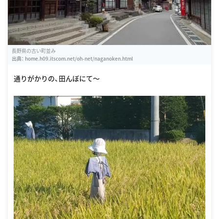
長野県の古い町並み
出典：
home.h09.itscom.net/oh-net/naganoken.html
通りがかりの、田んぼにて〜