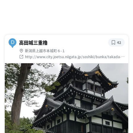
高田城三重櫓
D
42
新潟県上越市本城町６-１
http://www.city.joetsu.niigata.jp/soshiki/bunka/takada-
castle.html