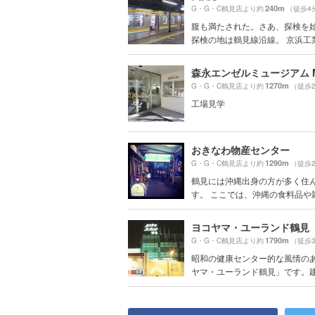
240m
G・G・C鶴見店より約
（徒歩4
腹も満たされた。さあ、探検を
探検の地は鶴見線沿線。 京浜工業地
1270m
G・G・C鶴見店より約
（徒歩
工場見学
おきなわ物産センター
1290m
G・G・C鶴見店より約
（徒歩
鶴見には沖縄出身の方が多く住
す。 ここでは、沖縄の食料品や雑貨
ヨコヤマ・ユーランド鶴見
1790m
G・G・C鶴見店より約
（徒歩
昭和の健康センター的な風情の
ヤマ・ユーランド鶴見」です。建物