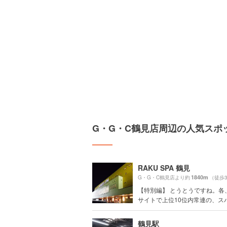
G・G・C鶴見店周辺の人気スポ
RAKU SPA 鶴見
1840m
G・G・C鶴見店より約
（徒歩
【特別編】 とうとうですね。各
サイトで上位10位内常連の、スパ銭
鶴見駅