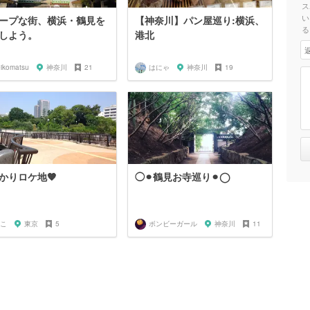
ス
い
ープな街、横浜・鶴見を
【神奈川】パン屋巡り:横浜、
る
しよう。
港北
eikomatsu
神奈川
21
はにゃ
神奈川
19
かりロケ地🧡
◯⚫︎鶴見お寺巡り⚫︎◯
こ
東京
5
ボンビーガール
神奈川
11