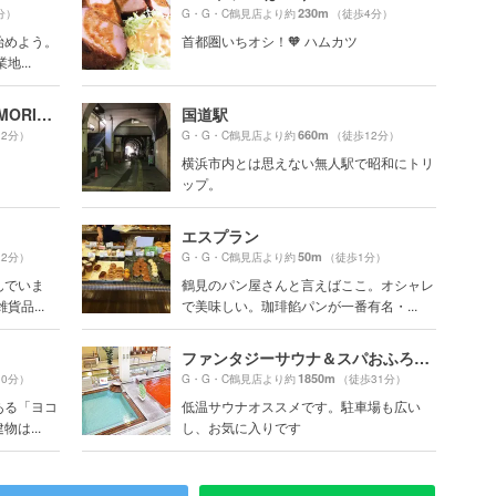
230m
分）
G・G・C鶴見店より約
（徒歩4分）
始めよう。
首都圏いちオシ！🧡 ハムカツ
...
森永エンゼルミュージアム MORIUM
国道駅
660m
22分）
G・G・C鶴見店より約
（徒歩12分）
横浜市内とは思えない無人駅で昭和にトリ
ップ。
エスプラン
50m
22分）
G・G・C鶴見店より約
（徒歩1分）
んでいま
鶴見のパン屋さんと言えばここ。オシャレ
品...
で美味しい。珈琲餡パンが一番有名・...
ファンタジーサウナ＆スパおふろの国
1850m
30分）
G・G・C鶴見店より約
（徒歩31分）
ある「ヨコ
低温サウナオススメです。駐車場も広い
は...
し、お気に入りです