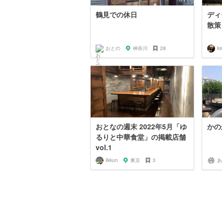
鶴見での休日
ディ
散策
おとの
神奈川
28
k
おとなの週末 2022年5月「ゆ
かの
るりと中華食堂」の掲載店舗
vol.1
Ikkun
東京
3
あ