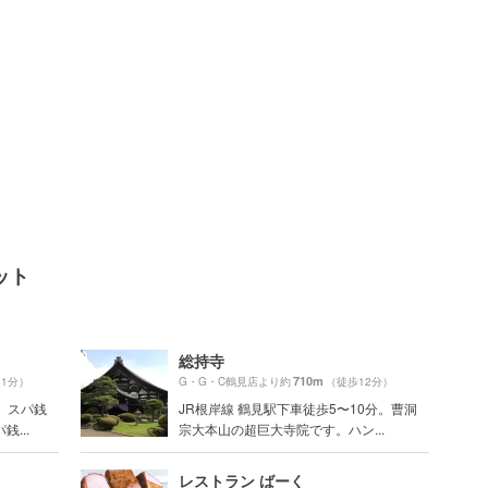
ット
総持寺
710m
31分）
G・G・C鶴見店より約
（徒歩12分）
、スパ銭
JR根岸線 鶴見駅下車徒歩5〜10分。曹洞
...
宗大本山の超巨大寺院です。ハン...
レストラン ばーく