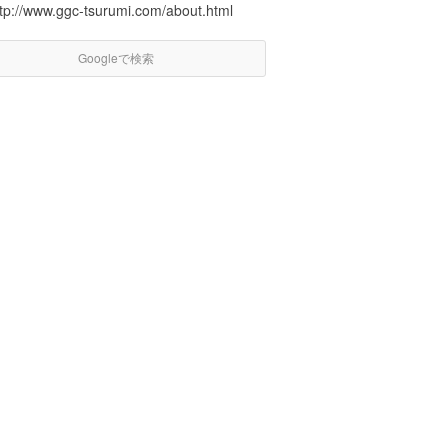
ttp://www.ggc-tsurumi.com/about.html
Googleで検索