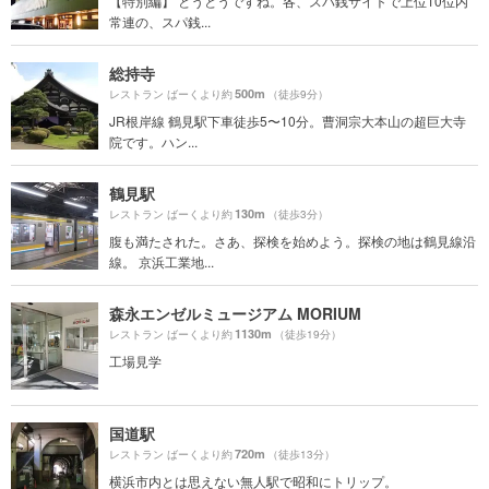
【特別編】 とうとうですね。各、スパ銭サイトで上位10位内
常連の、スパ銭...
総持寺
500m
レストラン ばーくより約
（徒歩9分）
JR根岸線 鶴見駅下車徒歩5〜10分。曹洞宗大本山の超巨大寺
院です。ハン...
鶴見駅
130m
レストラン ばーくより約
（徒歩3分）
腹も満たされた。さあ、探検を始めよう。探検の地は鶴見線沿
線。 京浜工業地...
森永エンゼルミュージアム MORIUM
1130m
レストラン ばーくより約
（徒歩19分）
工場見学
国道駅
720m
レストラン ばーくより約
（徒歩13分）
横浜市内とは思えない無人駅で昭和にトリップ。