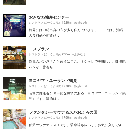
おきなわ物産センター
1520m
レストラン ばーくより約
（徒歩26分）
鶴見には沖縄出身の方が多く住んでいます。 ここでは、沖縄
の食料品や雑貨品...
エスプラン
230m
レストラン ばーくより約
（徒歩4分）
鶴見のパン屋さんと言えばここ。オシャレで美味しい。珈琲餡
パンが一番有名・...
ヨコヤマ・ユーランド鶴見
1670m
レストラン ばーくより約
（徒歩28分）
昭和の健康センター的な風情のある「ヨコヤマ・ユーランド鶴
見」です。建物は...
ファンタジーサウナ＆スパおふろの国
1750m
レストラン ばーくより約
（徒歩30分）
低温サウナオススメです。駐車場も広いし、お気に入りです