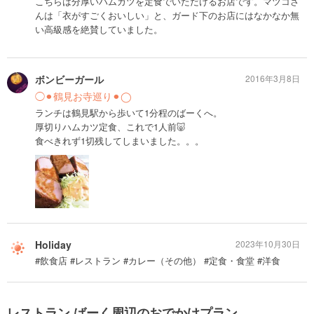
こちらは分厚いハムカツを定食でいただけるお店です。マツコさ
んは「衣がすごくおいしい」と、ガード下のお店にはなかなか無
い高級感を絶賛していました。
ボンビーガール
2016年3月8日
◯⚫︎鶴見お寺巡り⚫︎◯
ランチは鶴見駅から歩いて1分程のばーくへ。
厚切りハムカツ定食、これで1人前🐷
食べきれず1切残してしまいました。。。
Holiday
2023年10月30日
#飲食店 #レストラン #カレー（その他） #定食・食堂 #洋食
レストラン ばーく周辺のおでかけプラン