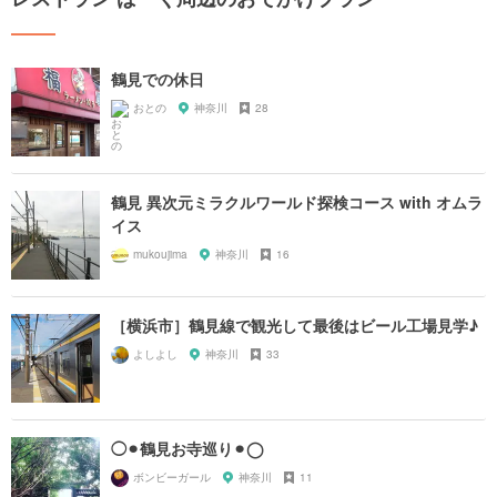
鶴見での休日
おとの
神奈川
28
鶴見 異次元ミラクルワールド探検コース with オムラ
イス
mukoujima
神奈川
16
［横浜市］鶴見線で観光して最後はビール工場見学♪
よしよし
神奈川
33
◯⚫︎鶴見お寺巡り⚫︎◯
ボンビーガール
神奈川
11