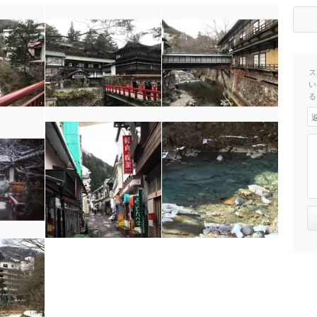
ス
い
る