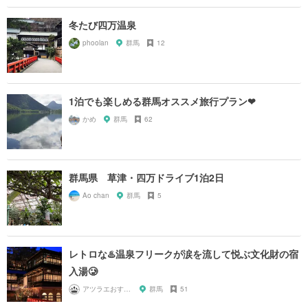
冬たび四万温泉
phoolan
群馬
12
1泊でも楽しめる群馬オススメ旅行プラン❤
かめ
群馬
62
群馬県 草津・四万ドライブ1泊2日
Ao chan
群馬
5
レトロな♨️温泉フリークが涙を流して悦ぶ文化財の宿
入湯🥲
アツラエおすすめ旅プラン！
群馬
51