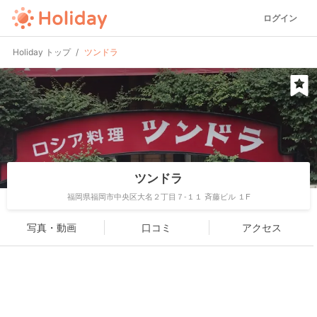
ログイン
Holiday トップ
ツンドラ
ツンドラ
福岡県福岡市中央区大名２丁目７-１１ 斉藤ビル １F
写真・動画
口コミ
アクセス