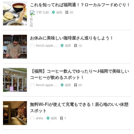
これを知ってれば福岡通！？ローカルフードめぐり！
下野 弘樹
福岡
30
お休みに美味しい珈琲屋さん巡りをしよう！
french.apple.juice29
福岡
12
【福岡】コーヒー飲んでゆったり〜♪福岡で美味しい
コーヒーが飲めるスポット！
french.apple.juice29
福岡
25
無料Wi-Fiが使えて充電もできる！居心地のいい休憩
スポット
shiho
福岡
7