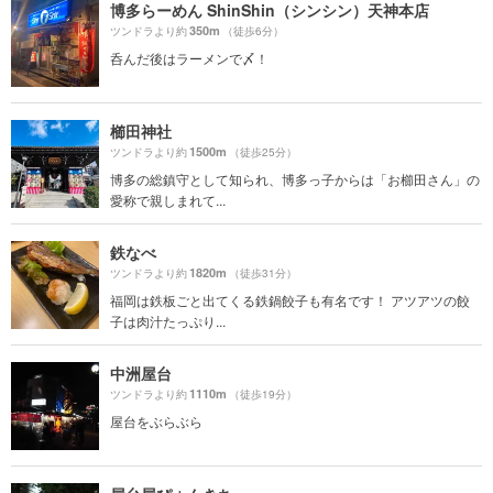
博多らーめん ShinShin（シンシン）天神本店
350m
ツンドラより約
（徒歩6分）
呑んだ後はラーメンで〆！
櫛田神社
1500m
ツンドラより約
（徒歩25分）
博多の総鎮守として知られ、博多っ子からは「お櫛田さん」の
愛称で親しまれて...
鉄なべ
1820m
ツンドラより約
（徒歩31分）
福岡は鉄板ごと出てくる鉄鍋餃子も有名です！ アツアツの餃
子は肉汁たっぷり...
中洲屋台
1110m
ツンドラより約
（徒歩19分）
屋台をぶらぶら