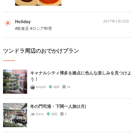
Holiday
2017年1月12日
#飲食店 #ロシア料理
ツンドラ周辺のおでかけプラン
キャナルシティ博多を拠点に色んな楽しみを見つけよ
う！
teriyaki
福岡
54
冬の門司港・下関一人旅(2月)
Kana
福岡
2