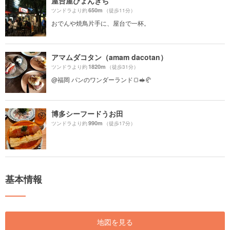
屋台屋ぴょんきち
650m
ツンドラより約
（徒歩11分）
おでんや焼鳥片手に、屋台で一杯。
アマムダコタン（amam dacotan）
1820m
ツンドラより約
（徒歩31分）
@福岡 パンのワンダーランド🍞🥪🥐
博多シーフードうお田
990m
ツンドラより約
（徒歩17分）
基本情報
地図を見る