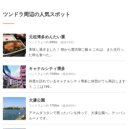
ツンドラ周辺の人気スポット
元祖博多めんたい重
890m
ツンドラより約
（徒歩15分）
美味し過ぎました！ 朝から贅沢朝ご飯☺️ これは、また次行っ
た時も食べた...
キャナルシティ博多
1540m
ツンドラより約
（徒歩26分）
何度か訪れているキャナルシティ博多に休憩がてら再訪します
🚶 ここは199...
大濠公園
1750m
ツンドラより約
（徒歩30分）
アマムダコタンで買ったパンを持って、大濠公園へ。テッパン
ルートです。