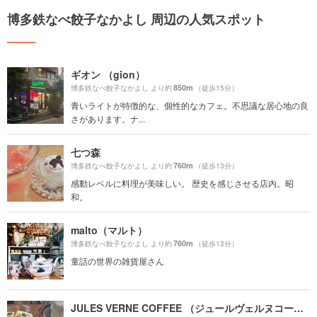
博多鉄なべ餃子なかよし 周辺の人気スポット
ギオン （gion）
850m
博多鉄なべ餃子なかよし より約
（徒歩15分）
青いライトが特徴的な、個性的なカフェ。不思議な居心地の良
さがあります。ナ...
七つ森
760m
博多鉄なべ餃子なかよし より約
（徒歩13分）
感動レベルに料理が美味しい。 歴史を感じさせる店内。昭
和。
malto（マルト）
760m
博多鉄なべ餃子なかよし より約
（徒歩13分）
童話の世界の雑貨屋さん
JULES VERNE COFFEE （ジュールヴェルヌコーヒー）