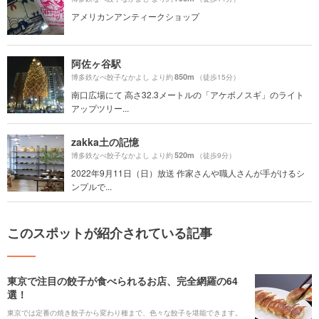
アメリカンアンティークショップ
阿佐ヶ谷駅
850m
博多鉄なべ餃子なかよし より約
（徒歩15分）
南口広場にて 高さ32.3メートルの「アケボノスギ」のライト
アップツリー...
zakka土の記憶
520m
博多鉄なべ餃子なかよし より約
（徒歩9分）
2022年9月11日（日）放送 作家さんや職人さんが手がけるシ
ンプルで...
このスポットが紹介されている記事
東京で注目の餃子が食べられるお店、完全網羅の64
選！
東京では定番の焼き餃子から変わり種まで、色々な餃子を堪能できます。