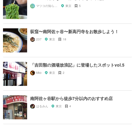
マツコの知らない世界マニア
東京
5
荻窪〜南阿佐ヶ谷〜新高円寺をお散歩しよう！
237
東京
18
「吉田類の酒場放浪記」に登場したスポットvol.5
kiko
東京
2
南阿佐ヶ谷駅から徒歩7分以内のおすすめ店
はるみん
東京
4