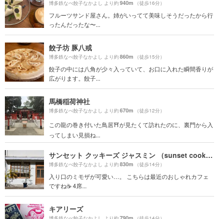
940m
博多鉄なべ餃子なかよし より約
（徒歩16分）
フルーツサンド屋さん。姉がいってて美味しそうだったから行
ったんだったな〜...
餃子坊 豚八戒
860m
博多鉄なべ餃子なかよし より約
（徒歩15分）
餃子の中には八角が少々入っていて、お口に入れた瞬間香りが
広がります。餃子...
馬橋稲荷神社
670m
博多鉄なべ餃子なかよし より約
（徒歩12分）
この龍の巻き付いた鳥居⛩が見たくて訪れたのに、裏門から入
ってしまい見損ね...
サンセット クッキーズ ジャスミン （sunset cookies jasmine）
830m
博多鉄なべ餃子なかよし より約
（徒歩14分）
入り口のミモザが可愛い…。 こちらは最近のおしゃれカフェ
ですね☕️ 4席...
キアリーズ
790m
博多鉄なべ餃子なかよし より約
（徒歩14分）