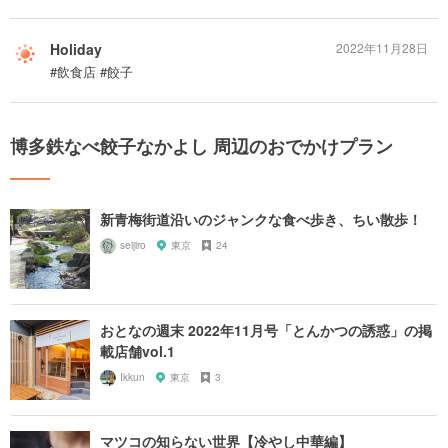
Holiday
2022年11月28日
#飲食店 #餃子
博多鉄なべ餃子なかよし 周辺のおでかけプラン
新青梅街道沿いのジャンクな食べ歩き、ちい散歩！
seijiro
東京
24
おとなの週末 2022年11月号「とんかつの誘惑」の掲
載店舗vol.1
Ikkun
東京
3
マツコの知らない世界【冷やし中華編】