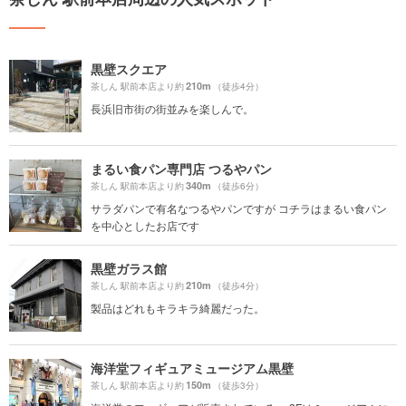
黒壁スクエア
210m
茶しん 駅前本店より約
（徒歩4分）
長浜旧市街の街並みを楽しんで。
まるい食パン専門店 つるやパン
340m
茶しん 駅前本店より約
（徒歩6分）
サラダパンで有名なつるやパンですが コチラはまるい食パン
を中心としたお店です
黒壁ガラス館
210m
茶しん 駅前本店より約
（徒歩4分）
製品はどれもキラキラ綺麗だった。
海洋堂フィギュアミュージアム黒壁
150m
茶しん 駅前本店より約
（徒歩3分）