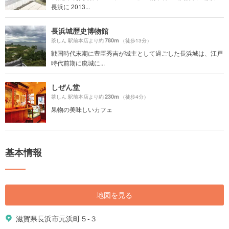
長浜に 2013...
長浜城歴史博物館
780m
茶しん 駅前本店より約
（徒歩13分）
戦国時代末期に豊臣秀吉が城主として過ごした長浜城は、江戸
時代前期に廃城に...
しぜん堂
230m
茶しん 駅前本店より約
（徒歩4分）
果物の美味しいカフェ
基本情報
地図を見る
滋賀県長浜市元浜町５-３