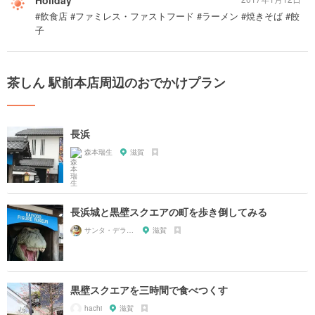
#飲食店 #ファミレス・ファストフード #ラーメン #焼きそば #餃
子
茶しん 駅前本店周辺のおでかけプラン
長浜
森本瑞生
滋賀
長浜城と黒壁スクエアの町を歩き倒してみる
サンタ・デラックス
滋賀
黒壁スクエアを三時間で食べつくす
hachi
滋賀