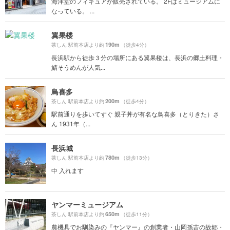
海洋堂のフィギュアが販売されている。 2Fはミュージアムに
なっている。 ...
翼果楼
190m
茶しん 駅前本店より約
（徒歩4分）
長浜駅から徒歩３分の場所にある翼果楼は、長浜の郷土料理・
鯖そうめんが人気...
鳥喜多
200m
茶しん 駅前本店より約
（徒歩4分）
駅前通りを歩いてすぐ 親子丼が有名な鳥喜多（とりきた）さ
ん 1931年（...
長浜城
780m
茶しん 駅前本店より約
（徒歩13分）
中 入れます
ヤンマーミュージアム
650m
茶しん 駅前本店より約
（徒歩11分）
農機具でお馴染みの『ヤンマー』の創業者・山岡孫吉の故郷・