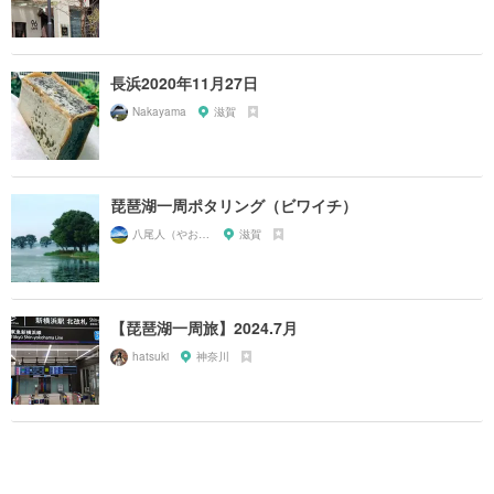
長浜2020年11月27日
Nakayama
滋賀
琵琶湖一周ポタリング（ビワイチ）
八尾人（やおんちゅ）
滋賀
【琵琶湖一周旅】2024.7月
hatsuki
神奈川