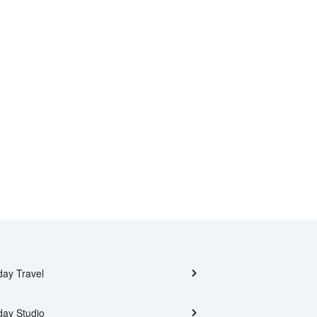
day Travel
day Studio