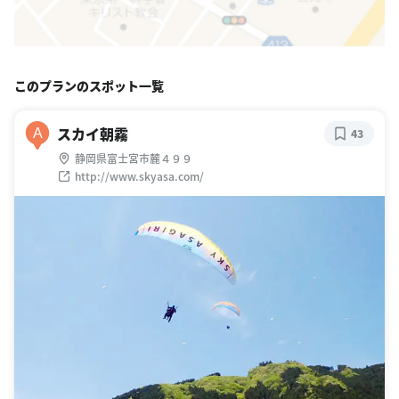
このプランのスポット一覧
スカイ朝霧
A
43
静岡県富士宮市麓４９９
http://www.skyasa.com/