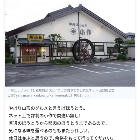
甲州ほうとう小作石和駅前通り店／富士の国やまなし観光ネット 山梨県公式
出典：
yamanashi-kankou.jp/kankou/eat/p3_0051.html
やはり山形のグルメと言えばほうとう。
ネット上で評判の小作で間違い無し！
普通のほうとうから熊肉のほうとうまであるので、
気になる味を選べるのももまたうれしい。
休日は並ぶと思うので、余裕をもって行ってください。