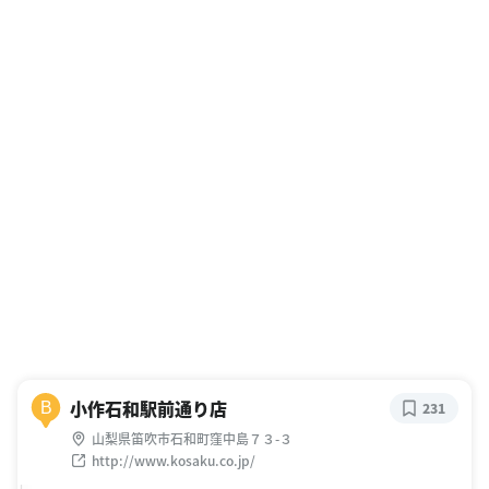
小作石和駅前通り店
B
231
山梨県笛吹市石和町窪中島７３-３
http://www.kosaku.co.jp/