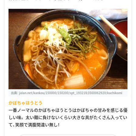
出典：
jalan.net/kankou/150000/150200/spt_19321fc3560062920/kuchikomi
かぼちゃほうとう
一番ノーマルのかぼちゃほうとうはかぼちゃの甘みを感じる優
しい味。 太い麺に負けないくらい大きな具がたくさん入ってい
て、笑顔で満腹間違い無し！