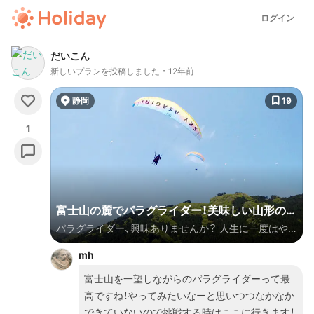
ログイン
だいこん
新しいプランを投稿しました
12年前
静岡
19
1
富士山の麓でパラグライダー！美味しい山形の食
パラグライダー、興味ありませんか？ 人生に一度はや
をお腹いっぱい食べて、空を飛ぶ豚になろう！
ってみたいですよね！ 何も用意しなくてもパラグライ
mh
ダーを楽しめるんです。 そして場所は富士山の麓。 富
士山を見ながら鳥になった気分で空を滑空しよう！ ま
富士山を一望しながらのパラグライダーって最
た山梨といえばほうとう、そして果物。 お腹いっぱい
高ですね！やってみたいなーと思いつつなかなか
に美味しい食べ物を食べて、山梨を大満喫！ 身も心も大
できていないので挑戦する時はここに行きます！