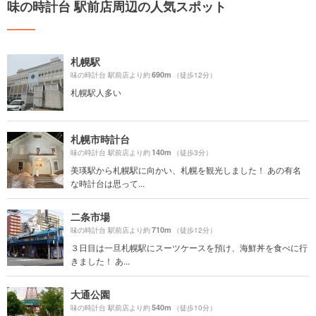
味の時計台 駅前店周辺の人気スポット
札幌駅
690m
味の時計台 駅前店より約
（徒歩12分）
札幌駅人多い
札幌市時計台
140m
味の時計台 駅前店より約
（徒歩3分）
美瑛駅から札幌駅に向かい、札幌を観光しました！ あの有名
な時計台は思って...
二条市場
710m
味の時計台 駅前店より約
（徒歩12分）
３日目は一旦札幌駅にスーツケースを預け、海鮮丼を食べに行
きました！ あ...
大通公園
540m
味の時計台 駅前店より約
（徒歩10分）