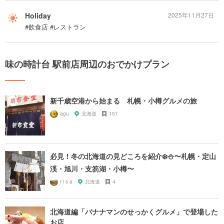
Holiday
2025年11月27日
#飲食店 #レストラン
味の時計台 駅前店周辺のおでかけプラン
新千歳空港から始まる 札幌・小樽グルメの旅
agu
北海道
151
必見！冬の北海道の見どころを紹介❄️⛄️〜札幌・定山
渓・旭川・支笏湖・小樽〜
r i s a
北海道
4
北海道編「バナナマンのせっかくグルメ」で登場した
お店