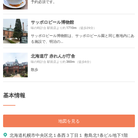
予約必須です。
サッポロビール博物館
1710m
味の時計台 駅前店より約
（徒歩29分）
サッポロビール博物館は、サッポロビール園と同じ敷地内にあ
る施設で、明治の...
北海道庁 赤れんが庁舎
360m
味の時計台 駅前店より約
（徒歩6分）
散歩
基本情報
地図を見る
北海道札幌市中央区北１条西３丁目１ 敷島北1条ビル地下1階