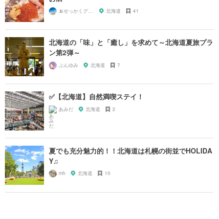
🍌せっかくグルメまにあ🍌
北海道
41
北海道の「味」と「癒し」を求めて～北海道夏旅プラ
ン第2弾～
ぶんゆみ
北海道
7
✅【北海道】自然満喫ステイ！
あみだ
北海道
2
夏でも充分魅力的！！北海道は札幌の街並でHOLIDA
Y♫
mh
北海道
10