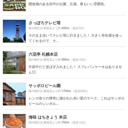
開放感のある街中の公園、広場。夜もいい雰囲気。
さっぽろテレビ塔
400m
味の時計台 駅前店より約
（徒歩7分）
そのまま歩いてテレビ塔に行きました！ 大きく存在感を放っ
てくれるので、そ...
六花亭 札幌本店
580m
味の時計台 駅前店より約
（徒歩10分）
午前中だと並ばず入れました！ スフレパンケーキはありませ
ん🙅‍♀️
サッポロビール園
1700m
味の時計台 駅前店より約
（徒歩29分）
レンガ造りの煙突に描かれた赤い星のマーク。これはサッポロ
ビールのシンボル...
海味 はちきょう 本店
700m
味の時計台 駅前店より約
（徒歩12分）