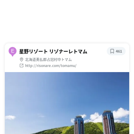
星野リゾート リゾナーレトマム
E
461
北海道勇払郡占冠村中トマム
http://risonare.com/tomamu/