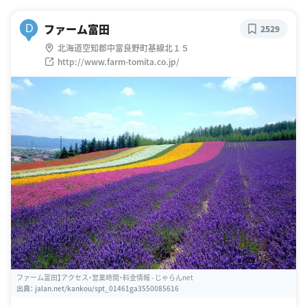
ファーム富田
D
2529
北海道空知郡中富良野町基線北１５
http://www.farm-tomita.co.jp/
ファーム富田】アクセス・営業時間・料金情報 - じゃらんnet
出典：
jalan.net/kankou/spt_01461ga3550085616