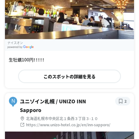
ナイスオン
G
oogle Places
生牡蠣100円！！！！！
このスポットの詳細を見る
ユニゾイン札幌 / UNIZO INN
N
2
Sapporo
北海道札幌市中央区北１条西３丁目３-１０
https://www.unizo-hotel.co.jp/en/inn-sapporo/