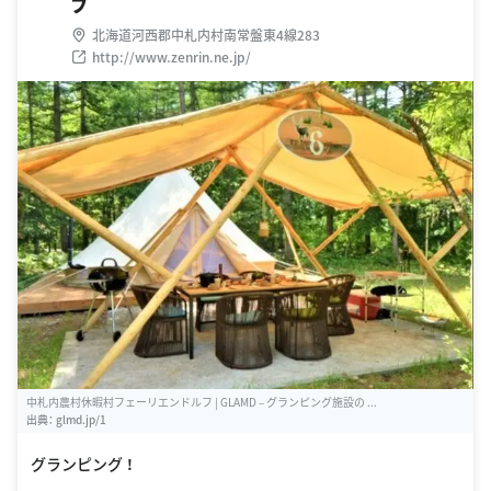
フ
北海道河西郡中札内村南常盤東4線283
http://www.zenrin.ne.jp/
中札内農村休暇村フェーリエンドルフ | GLAMD – グランピング施設の ...
出典：
glmd.jp/1
グランピング ！