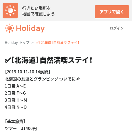
行きたい場所を
アプリで開く
地図で確認しよう
ログイン
Holiday トップ
✅【北海道】自然満喫ステイ！
✅【北海道】自然満喫ステイ！
【2019.10.11-10.14訪問】
北海道の友達とグランピング ついでに🦐
1日目:A〜E
2日目:F〜G
3日目:H〜M
4日目:N〜O
【基本旅費】
ツアー 31400円