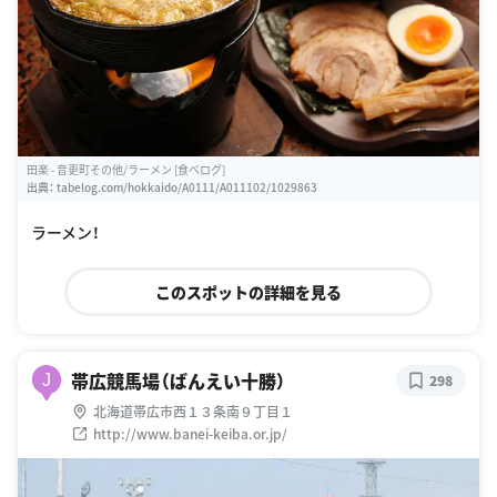
田楽 - 音更町その他/ラーメン [食べログ]
出典：
tabelog.com/hokkaido/A0111/A011102/1029863
ラーメン！
このスポットの詳細を見る
帯広競馬場（ばんえい十勝）
J
298
北海道帯広市西１３条南９丁目１
http://www.banei-keiba.or.jp/