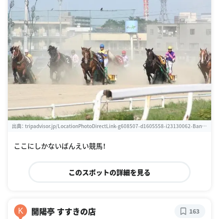
出典：
tripadvisor.jp/LocationPhotoDirectLink-g608507-d1605558-i23130062-Banei
_Tokachi_Obihiro_Horse_Race_Track-Obihiro_Hokkaido.html
ここにしかないばんえい競馬！
このスポットの詳細を見る
開陽亭 すすきの店
K
163