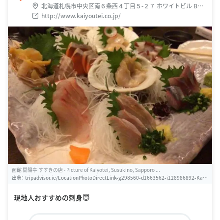
北海道札幌市中央区南６条西４丁目５-２７ ホワイトビル B1F
新宿通り
http://www.kaiyoutei.co.jp/
函館 開陽亭 すすきの店 - Picture of Kaiyotei, Susukino, Sapporo ...
出典：
tripadvisor.ie/LocationPhotoDirectLink-g298560-d1663562-i128986892-Kaiy
otei_Susukino-Sapporo_Hokkaido.html
現地人おすすめの刺身😇