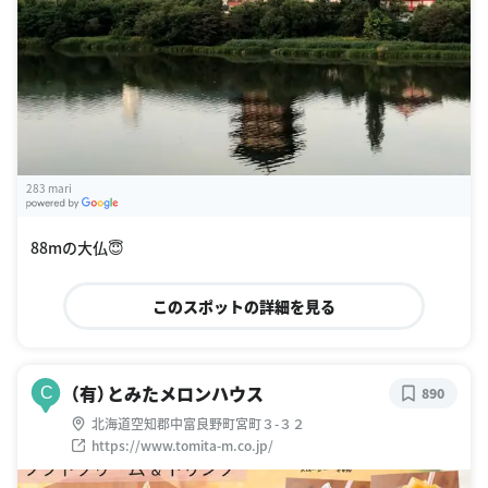
283 mari
G
oogle Places
88mの大仏😇
このスポットの詳細を見る
（有）とみたメロンハウス
C
890
北海道空知郡中富良野町宮町３-３２
https://www.tomita-m.co.jp/