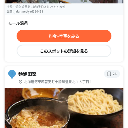
十勝川温泉 観月苑 - 宿泊予約は【じゃらんnet】
出典：
jalan.net/yad334418
モール温泉
料金・空室をみる
このスポットの詳細を見る
麺処田楽
I
24
北海道河東郡音更町十勝川温泉北１５丁目１