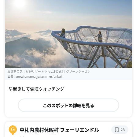
雲海テラス｜星野リゾート トマム【公式】｜グリーンシーズン
出典：
snowtomamu.jp/summer/unkai
早起きして雲海ウォッチング
このスポットの詳細を見る
中札内農村休暇村 フェーリエンドル
G
23