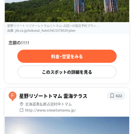
星野リゾート リゾナーレトマム＜トマム・占冠＞の宿泊予約プラン ...
出典：
jtb.co.jp/kokunai_hotel/htl/1578020/plan
念願の！！！！
料金・空室をみる
このスポットの詳細を見る
星野リゾートトマム 雲海テラス
F
622
北海道勇払郡占冠村中トマム
http://www.snowtomamu.jp/