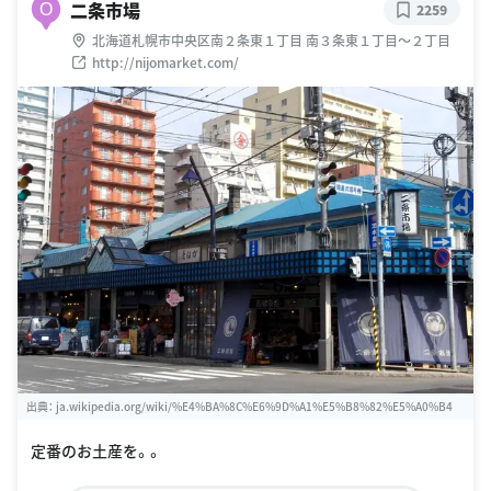
二条市場
O
2259
北海道札幌市中央区南２条東１丁目 南３条東１丁目〜２丁目
http://nijomarket.com/
出典：
ja.wikipedia.org/wiki/%E4%BA%8C%E6%9D%A1%E5%B8%82%E5%A0%B4
定番のお土産を。。