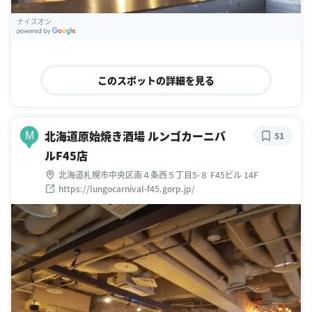
ナイスオン
G
oogle Places
このスポットの詳細を見る
北海道原始焼き酒場 ルンゴカーニバ
M
51
ルF45店
北海道札幌市中央区南４条西５丁目5-８ F45ビル 14F
https://lungocarnival-f45.gorp.jp/