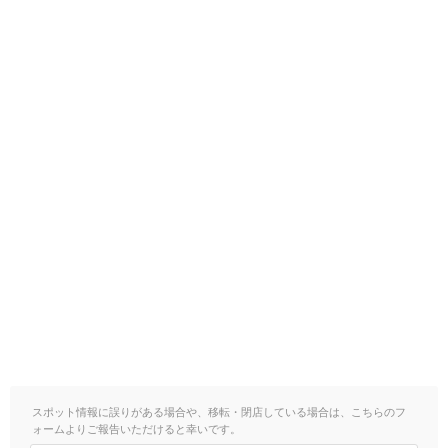
スポット情報に誤りがある場合や、移転・閉店している場合は、こちらのフ
ォームよりご報告いただけると幸いです。