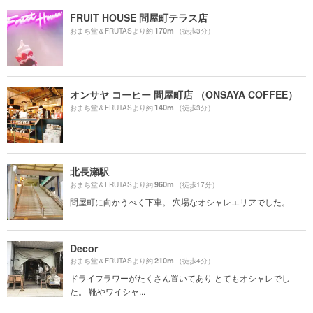
FRUIT HOUSE 問屋町テラス店
170m
おまち堂＆FRUTASより約
（徒歩3分）
オンサヤ コーヒー 問屋町店 （ONSAYA COFFEE）
140m
おまち堂＆FRUTASより約
（徒歩3分）
北長瀬駅
960m
おまち堂＆FRUTASより約
（徒歩17分）
問屋町に向かうべく下車。 穴場なオシャレエリアでした。
Decor
210m
おまち堂＆FRUTASより約
（徒歩4分）
ドライフラワーがたくさん置いてあり とてもオシャレでし
た。 靴やワイシャ...