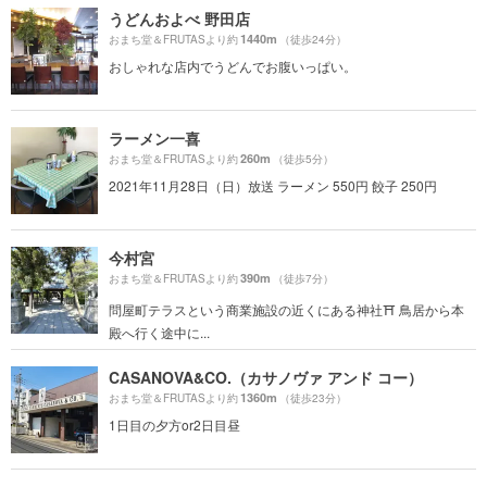
うどんおよべ 野田店
1440m
おまち堂＆FRUTASより約
（徒歩24分）
おしゃれな店内でうどんでお腹いっぱい。
ラーメン一喜
260m
おまち堂＆FRUTASより約
（徒歩5分）
2021年11月28日（日）放送 ラーメン 550円 餃子 250円
今村宮
390m
おまち堂＆FRUTASより約
（徒歩7分）
問屋町テラスという商業施設の近くにある神社⛩ 鳥居から本
殿へ行く途中に...
CASANOVA&CO.（カサノヴァ アンド コー）
1360m
おまち堂＆FRUTASより約
（徒歩23分）
1日目の夕方or2日目昼