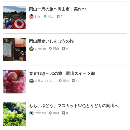
岡山一周の旅〜岡山市・美作〜
れな
岡山
7
岡山県食いしんぼうの旅
phoolan
岡山
5
青春18きっぷの旅 岡山スイーツ編
八尾人（やおんちゅ）
岡山
42
もも、ぶどう、マスカット♡色とりどりの岡山へ
tabiholic
岡山
8