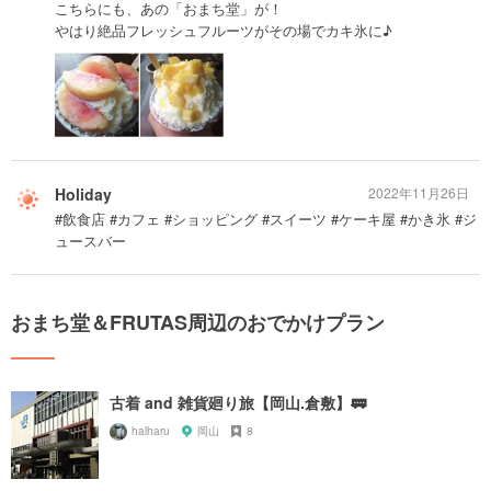
こちらにも、あの「おまち堂」が！
やはり絶品フレッシュフルーツがその場でカキ氷に♪
Holiday
2022年11月26日
#飲食店 #カフェ #ショッピング #スイーツ #ケーキ屋 #かき氷 #ジ
ュースバー
おまち堂＆FRUTAS周辺のおでかけプラン
古着 and 雑貨廻り旅【岡山.倉敷】🚃
halharu
岡山
8