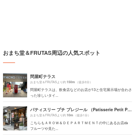
おまち堂＆FRUTAS周辺の人気スポット
問屋町テラス
150m
おまち堂＆FRUTASより約
（徒歩3分）
問屋町テラスは、飲食店などのお店が13と住宅展示場が合わさ
った珍しいタイ...
パティスリー プチ プレジール （Patisserie Petit Plaisir）
10m
おまち堂＆FRUTASより約
（徒歩1分）
こちらもＡＲＯＷ＆ＤＥＰＡＲＴＭＥＮＴの中にあるお店🍰
フルーツや見た...