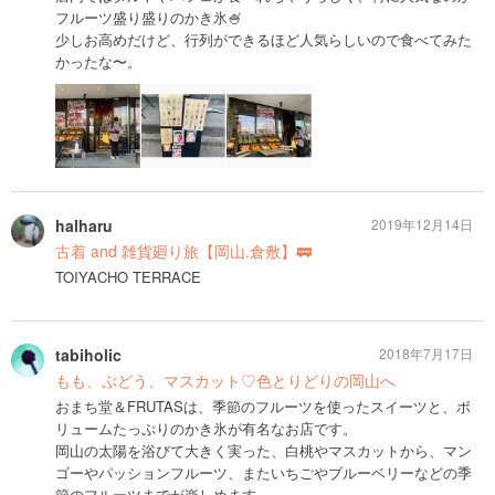
フルーツ盛り盛りのかき氷🍧
少しお高めだけど、行列ができるほど人気らしいので食べてみた
かったな〜。
halharu
2019年12月14日
古着 and 雑貨廻り旅【岡山.倉敷】🚃
TOIYACHO TERRACE
tabiholic
2018年7月17日
もも、ぶどう、マスカット♡色とりどりの岡山へ
おまち堂＆FRUTASは、季節のフルーツを使ったスイーツと、ボ
リュームたっぷりのかき氷が有名なお店です。
岡山の太陽を浴びて大きく実った、白桃やマスカットから、マン
ゴーやパッションフルーツ、またいちごやブルーベリーなどの季
節のフルーツまでが楽しめます。