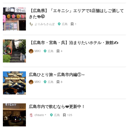
【広島県】「エキニシ」エリアで3店舗はしご酒して
きた🍻🤭
よりみちさんぽ
広島
1
【広島市・宮島・呉】泊まりたいホテル・旅館✍️
MIKI
広島
4
広島ひとり旅～広島市内編①～
MIKI
広島
8
広島市内で飲むなら❤️更新中！
chisato＊
広島
125