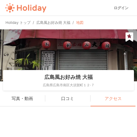
ログイン
Holiday トップ
広島風お好み焼 大福
地図
広島風お好み焼 大福
広島県広島市南区大須賀町１２-７
写真・動画
口コミ
アクセス