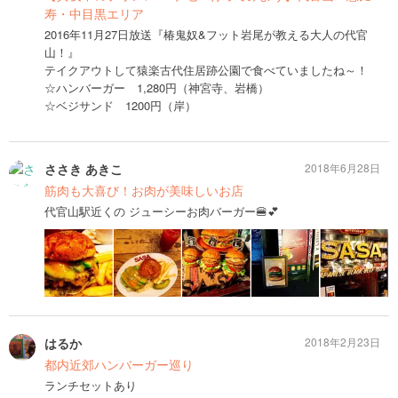
寿・中目黒エリア
2016年11月27日放送『椿鬼奴&フット岩尾が教える大人の代官
山！』
テイクアウトして猿楽古代住居跡公園で食べていましたね～！
☆ハンバーガー 1,280円（神宮寺、岩橋）
☆ベジサンド 1200円（岸）
ささき あきこ
2018年6月28日
筋肉も大喜び！お肉が美味しいお店
代官山駅近くの ジューシーお肉バーガー🍔💕
はるか
2018年2月23日
都内近郊ハンバーガー巡り
ランチセットあり