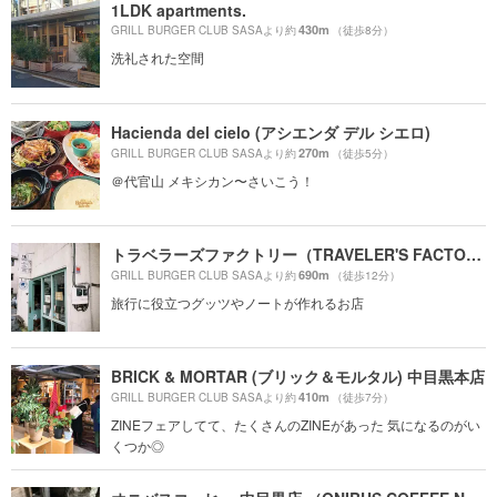
1LDK apartments.
430m
GRILL BURGER CLUB SASAより約
（徒歩8分）
洗礼された空間
Hacienda del cielo (アシエンダ デル シエロ)
270m
GRILL BURGER CLUB SASAより約
（徒歩5分）
＠代官山 メキシカン〜さいこう！
トラベラーズファクトリー（TRAVELER'S FACTORY）
690m
GRILL BURGER CLUB SASAより約
（徒歩12分）
旅行に役立つグッツやノートが作れるお店
BRICK & MORTAR (ブリック＆モルタル) 中目黒本店
410m
GRILL BURGER CLUB SASAより約
（徒歩7分）
ZINEフェアしてて、たくさんのZINEがあった 気になるのがい
くつか◎