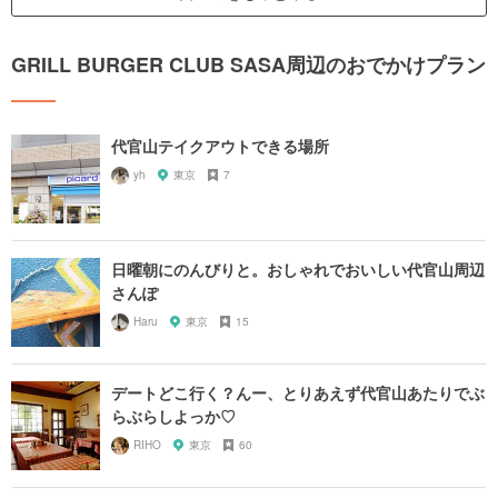
GRILL BURGER CLUB SASA周辺のおでかけプラン
代官山テイクアウトできる場所
yh
東京
7
日曜朝にのんびりと。おしゃれでおいしい代官山周辺
さんぽ
Haru
東京
15
デートどこ行く？んー、とりあえず代官山あたりでぶ
らぶらしよっか♡
RIHO
東京
60