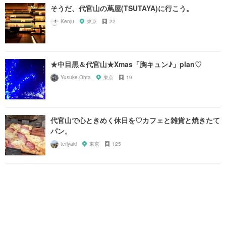
そうだ、代官山の蔦屋(TSUTAYA)に行こう。
Kenju
東京
22
★中目黒＆代官山★Xmas「胸キュン♪」plan♡
Yusuke Ohta
東京
19
代官山で心ときめく休日を♡カフェと雑貨と焼きたて
パン。
teriyaki
東京
125