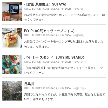
代官山 蔦屋書店(TSUTAYA)
360m
GRILL BURGER CLUB SASAより約
（徒歩7分）
お花見散歩の途中の休憩スポット。テーブル席があるので、ゆ
っくりできます。
IVY PLACE(アイヴィープレイス)
350m
GRILL BURGER CLUB SASAより約
（徒歩6分）
お目当てのパンケーキモーニング🍽 緑に囲まれた落ち着いた
カフェ。今回はテ...
バイ ミー スタンド （BUY ME STAND）
750m
GRILL BURGER CLUB SASAより約
（徒歩13分）
【9巻50話登場】 休日は行列覚悟のサンドイッチ屋さん。 ブ
レックファー...
目黒川
930m
GRILL BURGER CLUB SASAより約
（徒歩16分）
満開ではなかったですが、お花見気分を満喫。屋台なども出て
いて、雰囲気あります。