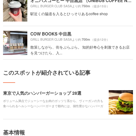
オニバスコーヒー 中目黒店 （ONIBUS COFFEE NAKAMEGURO）
750m
GRILL BURGER CLUB SASAより約
（徒歩13分）
駅近くの脇道を入るとひっそりあるcoffee shop
COW BOOKS 中目黒
700m
GRILL BURGER CLUB SASAより約
（徒歩12分）
散策しながら、街をぶらぶら。 知的好奇心を刺激できるお店
を見つけたら、入...
このスポットが紹介されている記事
東京で人気のハンバーガーショップ 28選
ボリューム満点でジューシーなお肉のガッツリ系から、ヴィーガンの方も
食べられるヘルシーなハンバーガーまで都内には、個性豊かなハンバーガ
ーショップが数多くあります。ここでは、オーソドックスなものやオリジ
ナリティあふれる見た目と美味しさにこだわったハンバーガーのお店、そ
してお酒も一緒に楽しめる大人の雰囲気のお店などをご紹介します。
基本情報