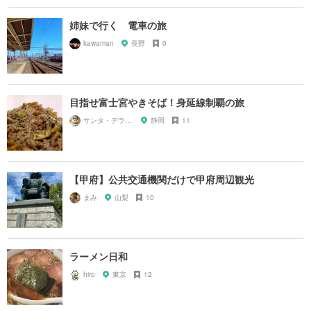
姉妹で行く 電車の旅
kawaman
長野
0
目指せ富士宮やきそば！身延線制覇の旅
サンタ・デラックス
静岡
11
【甲府】公共交通機関だけで甲府周辺観光
まみ
山梨
10
ラーメン日和
hiro
東京
12