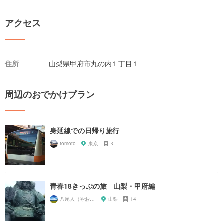
アクセス
住所
山梨県甲府市丸の内１丁目１
周辺のおでかけプラン
身延線での日帰り旅行
tomoto
東京
3
青春18きっぷの旅 山梨・甲府編
八尾人（やおんちゅ）
山梨
14