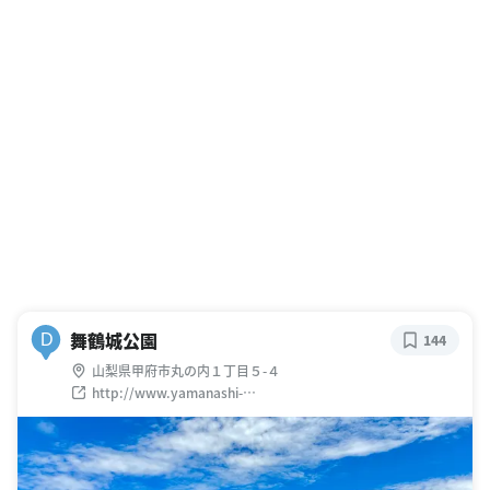
舞鶴城公園
D
144
山梨県甲府市丸の内１丁目５-４
http://www.yamanashi-
kankou.jp/kankou/spot/p2_4404.html