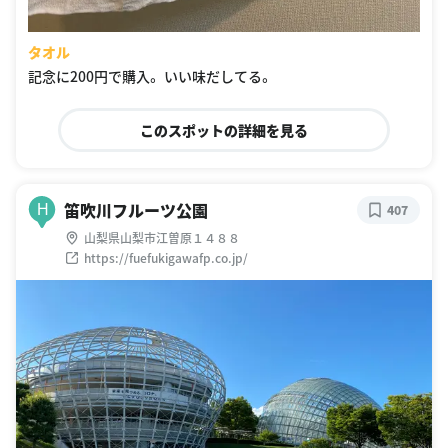
タオル
記念に200円で購入。 いい味だしてる。
このスポットの詳細を見る
笛吹川フルーツ公園
H
407
山梨県山梨市江曽原１４８８
https://fuefukigawafp.co.jp/