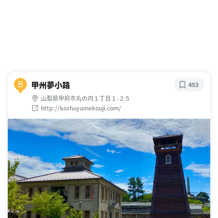
甲州夢小路
B
453
山梨県甲府市丸の内１丁目１-２５
http://koshuyumekouji.com/