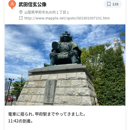
武田信玄公像
A
138
山梨県甲府市丸の内１丁目１
http://www.mapple.net/spots/G01901007101.htm
電車に揺られ、甲府駅までやってきました。
11:42の到着。