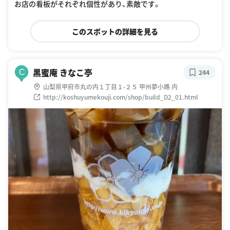
お店の看板がそれぞれ個性があり、素敵です。
このスポットの詳細を見る
黒蜜庵 きなこ亭
C
244
山梨県甲府市丸の内１丁目１-２５ 甲州夢小路 内
http://koshuyumekouji.com/shop/build_D2_01.html