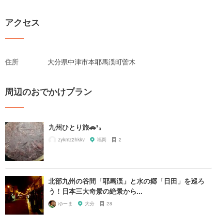
アクセス
住所
大分県中津市本耶馬渓町曽木
周辺のおでかけプラン
九州ひとり旅🚗³₃
zykmz2hkkv
福岡
2
北部九州の谷間「耶馬渓」と水の郷「日田」を巡ろ
う！日本三大奇景の絶景から...
ゆーま
大分
28