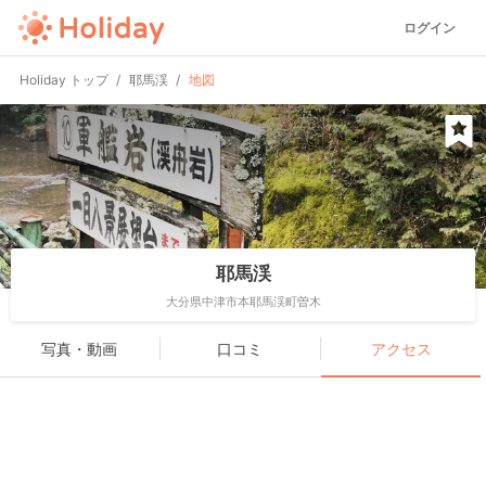
ログイン
Holiday トップ
耶馬渓
地図
耶馬渓
大分県中津市本耶馬渓町曽木
写真・動画
口コミ
アクセス