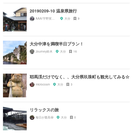
20190209-10 温泉県旅行
AAA/宇野実彩子推し
大分
9
大分中津を満喫半日プラン！
Journey鈴木
大分
16
耶馬渓だけでなく、、大分県玖珠町も観光してみる☆
microcosm
大分
3
リラックスの旅
毎日が最高🤩
大分
0