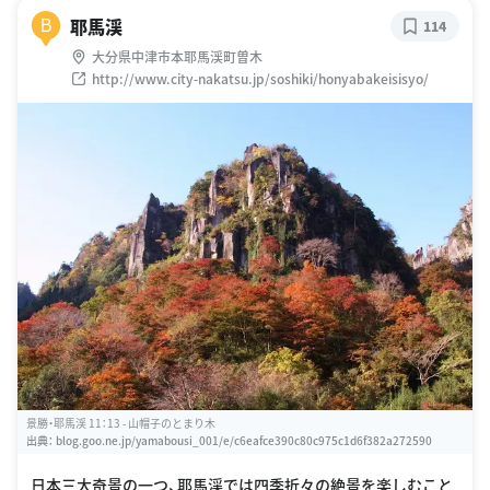
耶馬渓
B
114
大分県中津市本耶馬渓町曽木
http://www.city-nakatsu.jp/soshiki/honyabakeisisyo/
景勝・耶馬渓 11：13 - 山帽子のとまり木
出典：
blog.goo.ne.jp/yamabousi_001/e/c6eafce390c80c975c1d6f382a272590
日本三大奇景の一つ、耶馬渓では四季折々の絶景を楽しむこと