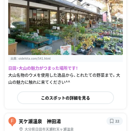
出典：
oidehita.com/541.html
日田・大山の魅力がつまった場所です！
大山名物のウメを使用した逸品から、とれたての野菜まで。大
山の魅力に触れに来てください^^
このスポットの詳細を見る
天ケ瀬温泉 神田湯
F
22
大分県日田市天瀬町天ヶ瀬温泉