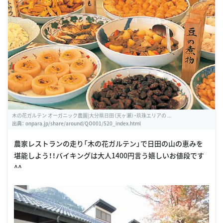
木の花ガルテン オーガニック農園|大分県日田（天ヶ瀬）・玖珠エリアの ...
出典：
onpara.jp/share/around/QO001/520_index.html
農家レストランの走り「木の花ガルテン」で日田の山の恵みを
堪能しよう！！バイキングは大人1400円言う嬉しいお値段です
^^