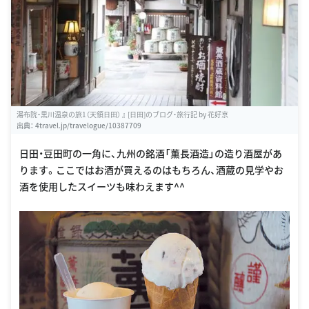
湯布院・黒川温泉の旅1（天領日田） 』 [日田]のブログ・旅行記 by 花好京
出典：
4travel.jp/travelogue/10387709
日田・豆田町の一角に、九州の銘酒「薫長酒造」の造り酒屋があ
ります。ここではお酒が買えるのはもちろん、酒蔵の見学やお
酒を使用したスイーツも味わえます^^