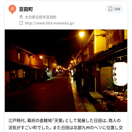
豆田町
A
168
大分県日田市豆田町
http://www.hita-mameda.jp/
江戸時代、幕府の直轄地「天領」として発展した日田は、商人の
活気がすごい町でした。また日田は北部九州のヘソに位置し交