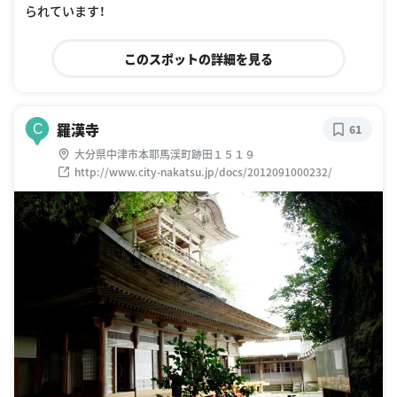
られています！
このスポットの詳細を見る
羅漢寺
C
61
大分県中津市本耶馬渓町跡田１５１９
http://www.city-nakatsu.jp/docs/2012091000232/