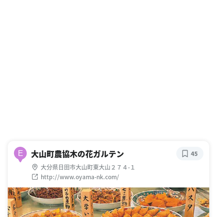
大山町農協木の花ガルテン
E
45
大分県日田市大山町東大山２７４-１
http://www.oyama-nk.com/