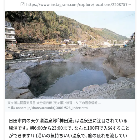
https://www.instagram.com/explore/locations/22087573
0
天ヶ瀬共同露天風呂|大分県日田（天ヶ瀬）・玖珠エリアの温泉情報 ...
出典：
onpara.jp/share/around/QO001/526_index.html
日田市内の天ケ瀬温泉郷「神田湯」は温泉通に注目されている
秘湯です。朝6:00から23:00まで、なんと100円で入浴すること
ができます！川沿いの気持ちいい温泉で、旅の疲れを流してい