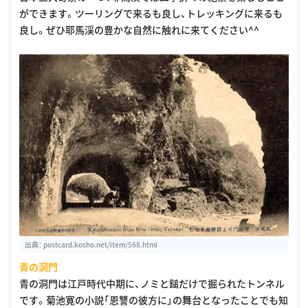
ができます。ツーリングで来るも良し、トレッキングに来るも
良し。ぜひ耶馬渓の豊かな自然に触れに来てください^^
出典：
postcard.kosho.net/item/568.html
青の洞門
青の洞門は江戸時代中期に、ノミと鎚だけで掘られたトンネル
です。菊池寛の小説「恩讐の彼方に」の舞台となったことでも知