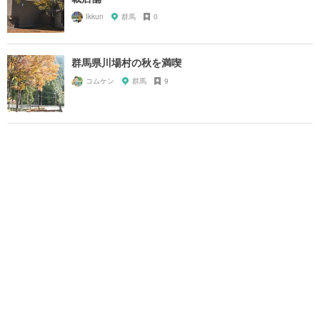
Ikkun
群馬
0
群馬県川場村の秋を満喫
コムケン
群馬
9