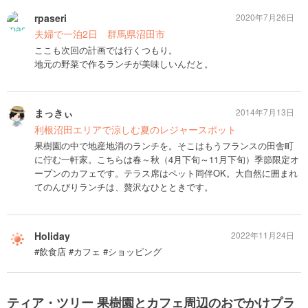
rpaseri
2020年7月26日
夫婦で一泊2日 群馬県沼田市
ここも次回の計画では行くつもり。
地元の野菜で作るランチが美味しいんだと。
まっきぃ
2014年7月13日
利根沼田エリアで涼しむ夏のレジャースポット
果樹園の中で地産地消のランチを。そこはもうフランスの田舎町
に佇む一軒家。こちらは春～秋（4月下旬～11月下旬）季節限定オ
ープンのカフェです。テラス席はペット同伴OK。大自然に囲まれ
てのんびりランチは、贅沢なひとときです。
Holiday
2022年11月24日
#飲食店 #カフェ #ショッピング
ティア・ツリー 果樹園とカフェ周辺のおでかけプラ