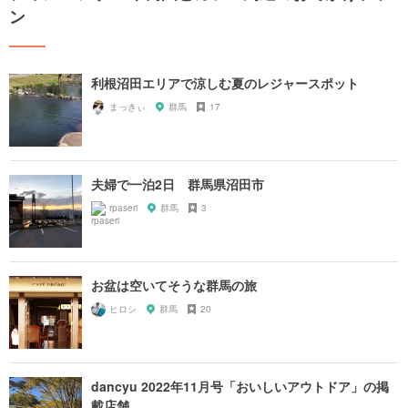
ン
利根沼田エリアで涼しむ夏のレジャースポット
まっきぃ
群馬
17
夫婦で一泊2日 群馬県沼田市
rpaseri
群馬
3
お盆は空いてそうな群馬の旅
ヒロシ
群馬
20
dancyu 2022年11月号「おいしいアウトドア」の掲
載店舗