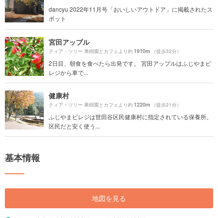
dancyu 2022年11月号「おいしいアウトドア」に掲載されたス
ポット
宮田アップル
1910m
ティア・ツリー 果樹園とカフェより約
（徒歩32分）
2日目、朝食を食べたら出発です。 宮田アップルはふじやまビ
レジから車で...
健康村
1220m
ティア・ツリー 果樹園とカフェより約
（徒歩21分）
ふじやまビレジは世田谷区民健康村に指定されている保養所。
区民だと安く使う...
基本情報
地図を見る