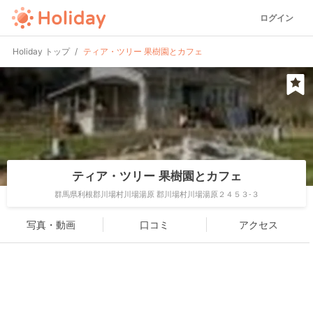
ログイン
Holiday トップ
ティア・ツリー 果樹園とカフェ
ティア・ツリー 果樹園とカフェ
群馬県利根郡川場村川場湯原 郡川場村川場湯原２４５３-３
写真・動画
口コミ
アクセス