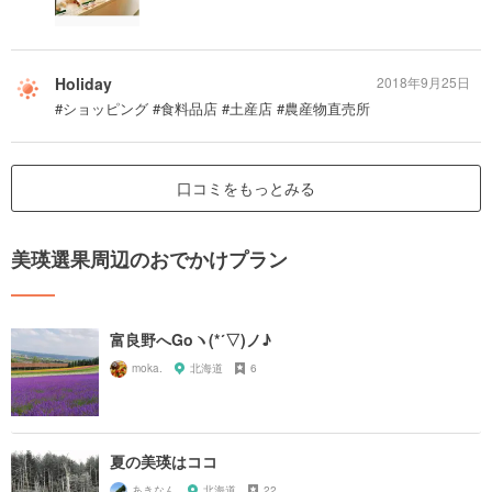
Holiday
2018年9月25日
#ショッピング #食料品店 #土産店 #農産物直売所
口コミをもっとみる
美瑛選果周辺のおでかけプラン
富良野へGoヽ(*´▽)ノ♪
moka.
北海道
6
夏の美瑛はココ
あきなん
北海道
22