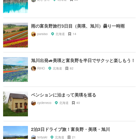
雨の富良野旅行3日目（美瑛、旭川）曇り一時雨
paraiso
北海道
14
旭川出発🚙美瑛と富良野を半日でサクッと楽しもう！
RIHO
北海道
82
ペンションに泊まって美瑛を巡る
cycleneco
北海道
40
2泊3日ドライブ旅！富良野・美瑛・旭川
teriyaki
北海道
21