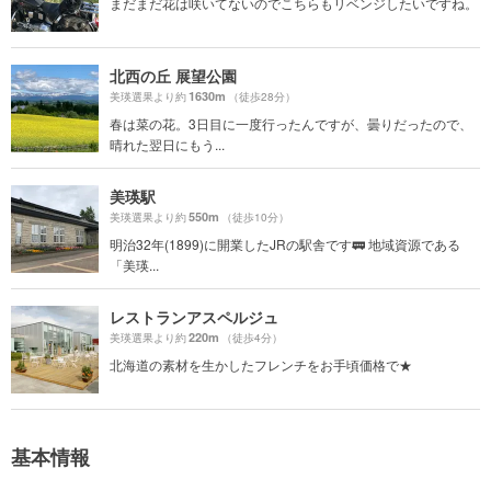
まだまだ花は咲いてないのでこちらもリベンジしたいですね。
北西の丘 展望公園
1630m
美瑛選果より約
（徒歩28分）
春は菜の花。3日目に一度行ったんですが、曇りだったので、
晴れた翌日にもう...
美瑛駅
550m
美瑛選果より約
（徒歩10分）
明治32年(1899)に開業したJRの駅舎です🚃 地域資源である
「美瑛...
レストランアスペルジュ
220m
美瑛選果より約
（徒歩4分）
北海道の素材を生かしたフレンチをお手頃価格で★
基本情報