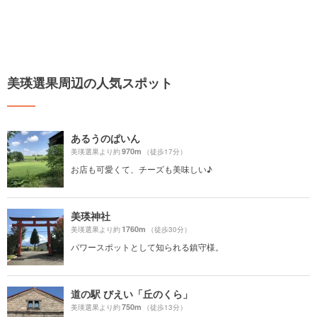
美瑛選果周辺の人気スポット
あるうのぱいん
970m
美瑛選果より約
（徒歩17分）
お店も可愛くて、チーズも美味しい♪
美瑛神社
1760m
美瑛選果より約
（徒歩30分）
パワースポットとして知られる鎮守様。
道の駅 びえい「丘のくら」
750m
美瑛選果より約
（徒歩13分）