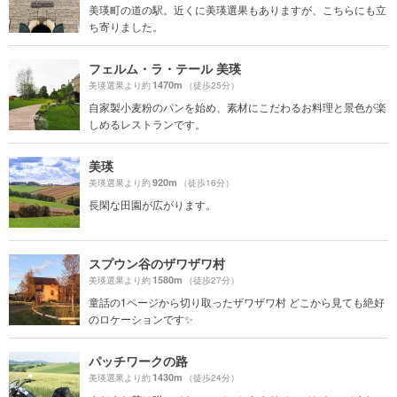
美瑛町の道の駅。近くに美瑛選果もありますが、こちらにも立
ち寄りました。
フェルム・ラ・テール 美瑛
1470m
美瑛選果より約
（徒歩25分）
自家製小麦粉のパンを始め、素材にこだわるお料理と景色が楽
しめるレストランです。
美瑛
920m
美瑛選果より約
（徒歩16分）
長閑な田園が広がります。
スプウン谷のザワザワ村
1580m
美瑛選果より約
（徒歩27分）
童話の1ページから切り取ったザワザワ村 どこから見ても絶好
のロケーションです✨
パッチワークの路
1430m
美瑛選果より約
（徒歩24分）