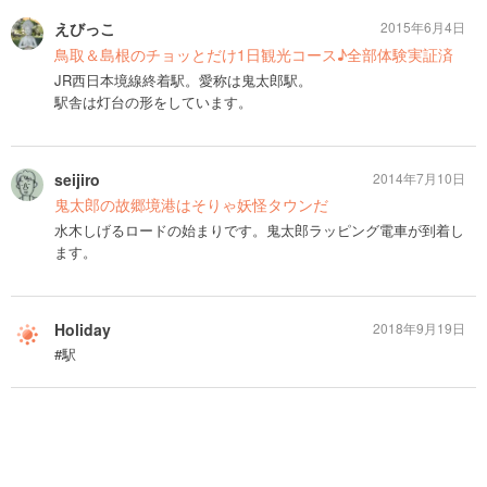
えびっこ
2015年6月4日
鳥取＆島根のチョッとだけ1日観光コース♪全部体験実証済
JR西日本境線終着駅。愛称は鬼太郎駅。
駅舎は灯台の形をしています。
seijiro
2014年7月10日
鬼太郎の故郷境港はそりゃ妖怪タウンだ
水木しげるロードの始まりです。鬼太郎ラッピング電車が到着し
ます。
Holiday
2018年9月19日
#駅