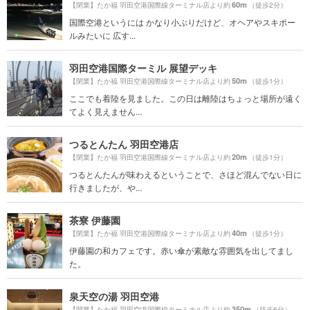
60m
【閉業】たか福 羽田空港国際線ターミナル店より約
（徒歩2分）
国際空港というには かなり小ぶりだけど、オヘアやスキポー
ルみたいに 広す...
羽田空港国際ターミル 展望デッキ
50m
【閉業】たか福 羽田空港国際線ターミナル店より約
（徒歩1分）
ここでも着陸を見ました。この日は離陸はちょっと場所が遠く
てよく見えません...
つるとんたん 羽田空港店
20m
【閉業】たか福 羽田空港国際線ターミナル店より約
（徒歩1分）
つるとんたんが味わえるということで、さほど混んでない日に
行きましたが、や...
茶寮 伊藤園
40m
【閉業】たか福 羽田空港国際線ターミナル店より約
（徒歩1分）
伊藤園の和カフェです。赤い傘が素敵な雰囲気を出してまし
た。
泉天空の湯 羽田空港
350m
【閉業】たか福 羽田空港国際線ターミナル店より約
（徒歩6分）