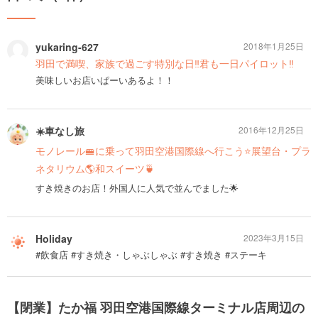
yukaring-627
2018年1月25日
羽田で満喫、家族で過ごす特別な日‼君も一日パイロット‼
美味しいお店いぱーいあるよ！！
☀️車なし旅
2016年12月25日
モノレール🚝に乗って羽田空港国際線へ行こう⭐️展望台・プラ
ネタリウム🌎和スイーツ🍵
すき焼きのお店！外国人に人気で並んでました🌟
Holiday
2023年3月15日
#飲食店 #すき焼き・しゃぶしゃぶ #すき焼き #ステーキ
【閉業】たか福 羽田空港国際線ターミナル店周辺の