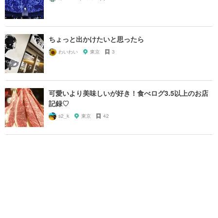
ちょっと出かけたいと思ったら
わいわい
東京
3
可愛いより美味しいが好き！食べログ3.5以上のお店
記録♡
s2_k
東京
42