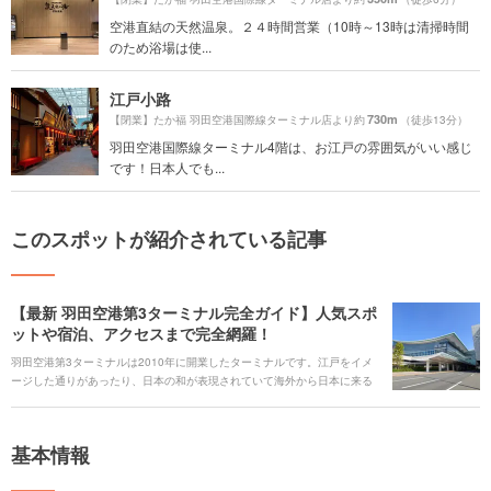
空港直結の天然温泉。２４時間営業（10時～13時は清掃時間
のため浴場は使...
江戸小路
730m
【閉業】たか福 羽田空港国際線ターミナル店より約
（徒歩13分）
羽田空港国際線ターミナル4階は、お江戸の雰囲気がいい感じ
です！日本人でも...
このスポットが紹介されている記事
【最新 羽田空港第3ターミナル完全ガイド】人気スポ
ットや宿泊、アクセスまで完全網羅！
羽田空港第3ターミナルは2010年に開業したターミナルです。江戸をイメ
ージした通りがあったり、日本の和が表現されていて海外から日本に来る
方が楽しめるような工夫がされています。だからこそ日本を再発見できる
ような仕掛けがたくさん。休日のお出かけにもぴったりのスポットです。
基本情報