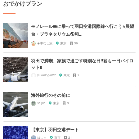
おでかけプラン
モノレール🚝に乗って羽田空港国際線へ行こう⭐️展望
台・プラネタリウム🌎和...
☀️車なし旅
東京
36
羽田で満喫、家族で過ごす特別な日‼君も一日パイロ
ット‼
yukaring-627
東京
2
海外旅行のその前に
seijiro
東京
3
【東京】羽田空港デート
はにゃ
東京
21