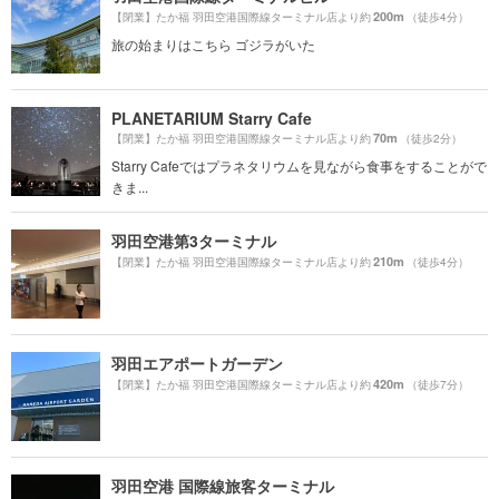
200m
【閉業】たか福 羽田空港国際線ターミナル店より約
（徒歩4分）
旅の始まりはこちら ゴジラがいた
PLANETARIUM Starry Cafe
70m
【閉業】たか福 羽田空港国際線ターミナル店より約
（徒歩2分）
Starry Cafeではプラネタリウムを見ながら食事をすることがで
きま...
羽田空港第3ターミナル
210m
【閉業】たか福 羽田空港国際線ターミナル店より約
（徒歩4分）
羽田エアポートガーデン
420m
【閉業】たか福 羽田空港国際線ターミナル店より約
（徒歩7分）
羽田空港 国際線旅客ターミナル