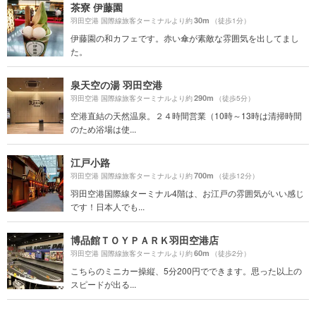
茶寮 伊藤園
30m
羽田空港 国際線旅客ターミナルより約
（徒歩1分）
伊藤園の和カフェです。赤い傘が素敵な雰囲気を出してまし
た。
泉天空の湯 羽田空港
290m
羽田空港 国際線旅客ターミナルより約
（徒歩5分）
空港直結の天然温泉。２４時間営業（10時～13時は清掃時間
のため浴場は使...
江戸小路
700m
羽田空港 国際線旅客ターミナルより約
（徒歩12分）
羽田空港国際線ターミナル4階は、お江戸の雰囲気がいい感じ
です！日本人でも...
博品館ＴＯＹＰＡＲＫ羽田空港店
60m
羽田空港 国際線旅客ターミナルより約
（徒歩2分）
こちらのミニカー操縦、5分200円でできます。思った以上の
スピードが出る...