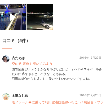
▶
口コミ（5件）
古だぬき
2016年12月29日
空の旅 裏側も覗いてみよう
国際空港というには かなり小ぶりだけど、オヘアやスキポールみ
たいに 広すぎると、不便なこともある。
羽田は都心からも近いし、使いやすいのかいいですよね。
☀️車なし旅
2016年12月25日
モノレール🚝に乗って羽田空港国際線へ行こう⭐️展望台・プラ