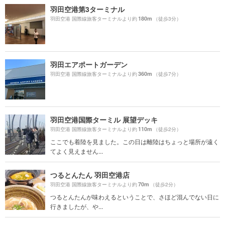
羽田空港第3ターミナル
180m
羽田空港 国際線旅客ターミナルより約
（徒歩3分）
羽田エアポートガーデン
360m
羽田空港 国際線旅客ターミナルより約
（徒歩7分）
羽田空港国際ターミル 展望デッキ
110m
羽田空港 国際線旅客ターミナルより約
（徒歩2分）
ここでも着陸を見ました。この日は離陸はちょっと場所が遠く
てよく見えません...
つるとんたん 羽田空港店
70m
羽田空港 国際線旅客ターミナルより約
（徒歩2分）
つるとんたんが味わえるということで、さほど混んでない日に
行きましたが、や...