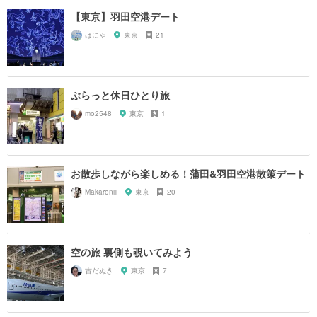
【東京】羽田空港デート
はにゃ
東京
21
ぶらっと休日ひとり旅
mo2548
東京
1
お散歩しながら楽しめる！蒲田&羽田空港散策デート
Makaroniii
東京
20
空の旅 裏側も覗いてみよう
古だぬき
東京
7