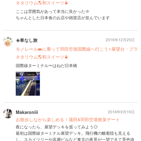
ネタリウム🌎和スイーツ🍵
ここは雰囲気があって本当に良かった🌞
ちゃんとした日本食のお店や雑貨店が並んでいます
☀️車なし旅
2016年12月25日
モノレール🚝に乗って羽田空港国際線へ行こう⭐️展望台・プラ
ネタリウム🌎和スイーツ🍵
国際線ターミナル〜はねだ日本橋
Makaroniii
2016年9月16日
お散歩しながら楽しめる！蒲田&羽田空港散策デート
夜になったら、展望デッキを巡ってみよう◎
最初は国際線ターミナル展望デッキ。飛行機の離着陸も見える
し、スカイツリーや高層ビルなど東京の夜景が一望できて景色抜