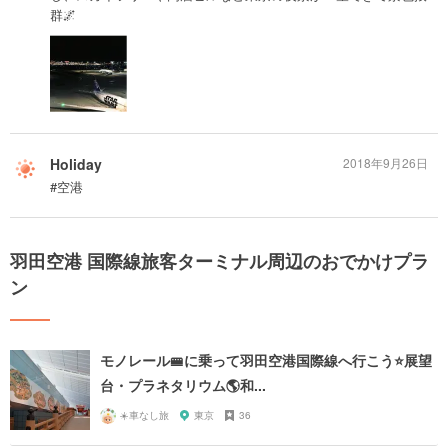
群🌌
Holiday
2018年9月26日
#空港
羽田空港 国際線旅客ターミナル周辺のおでかけプラ
ン
モノレール🚝に乗って羽田空港国際線へ行こう⭐️展望
台・プラネタリウム🌎和...
☀️車なし旅
東京
36