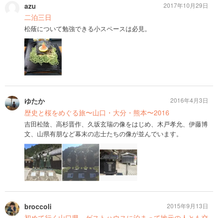
azu
2017年10月29日
二泊三日
松蔭について勉強できる小スペースは必見。
ゆたか
2016年4月3日
歴史と桜をめぐる旅〜山口・大分・熊本〜2016
吉田松陰、高杉晋作、久坂玄瑞の像をはじめ、木戸孝允、伊藤博
文、山県有朋など幕末の志士たちの像が並んでいます。
broccoli
2015年9月13日
初めて行く山口県。ゲストハウスに泊まって地元の人とも交