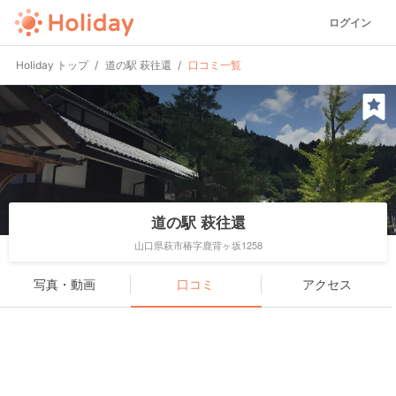
ログイン
Holiday トップ
道の駅 萩往還
口コミ一覧
道の駅 萩往還
山口県萩市椿字鹿背ヶ坂1258
写真・動画
口コミ
アクセス