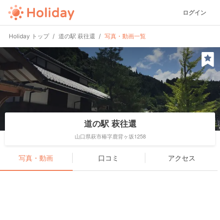
ログイン
Holiday トップ
道の駅 萩往還
写真・動画一覧
道の駅 萩往還
山口県萩市椿字鹿背ヶ坂1258
写真・動画
口コミ
アクセス