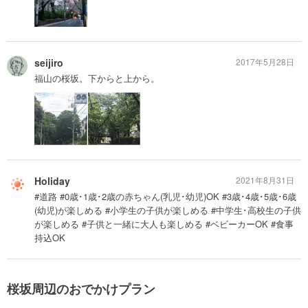
seijiro
2017年5月28日
福山の桜坂。下からと上から。
Holiday
2021年8月31日
#道路 #0歳･1歳･2歳の赤ちゃん(乳児･幼児)OK #3歳･4歳･5歳･6歳
(幼児)が楽しめる #小学生の子供が楽しめる #中学生･高校生の子供
が楽しめる #子供と一緒に大人も楽しめる #ベビーカーOK #食事
持込OK
桜坂周辺のおでかけプラン