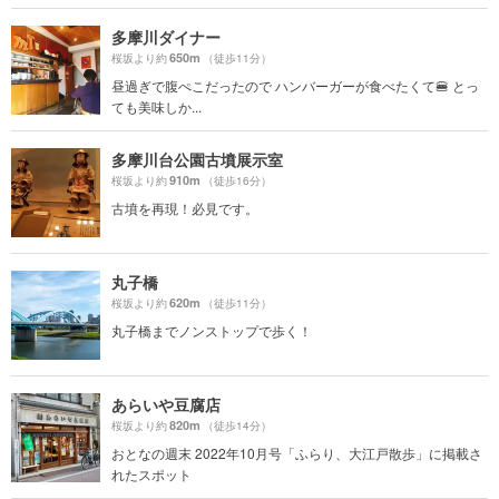
多摩川ダイナー
650m
桜坂より約
（徒歩11分）
昼過ぎで腹ぺこだったので ハンバーガーが食べたくて🍔 とっ
ても美味しか...
多摩川台公園古墳展示室
910m
桜坂より約
（徒歩16分）
古墳を再現！必見です。
丸子橋
620m
桜坂より約
（徒歩11分）
丸子橋までノンストップで歩く！
あらいや豆腐店
820m
桜坂より約
（徒歩14分）
おとなの週末 2022年10月号「ふらり、大江戸散歩」に掲載さ
れたスポット