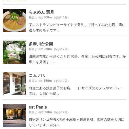
らぁめん 葉月
560m
桜坂より約
（徒歩10分）
某レストランレビューサイトで発見して行ってみたお店。噂に
違わずめちゃウマ...
多摩川台公園
970m
桜坂より約
（徒歩17分）
田園調布駅から歩くこと約10分。多摩川台公園に到着です。多
摩川を見渡すこ...
コム パリ
550m
桜坂より約
（徒歩10分）
白金にある焼き菓子のお店。 一口サイズのカヌレやマドレー
ヌは、１個から購...
est Panis
990m
桜坂より約
（徒歩17分）
自家製リンゴ酵母X国産小麦粉＋厳選素材。素材の味を大切に
しています。自分...