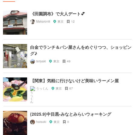
《田園調布》で大人デート💕
Makaroniii
東京
12
白金でランチ＆パン屋さんをめぐりつつ、ショッピン
グ♪
teriyaki
東京
49
【関東】気軽に行けないけど美味いラーメン屋
うっくん
東京
67
(2025.9)中目黒-みなとみらいウォーキング
hatsuki
東京
0