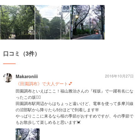
口コミ（3件）
Makaroniii
2016年10月27日
《田園調布》で大人デート💕
田園調布といえばここ！福山雅治さんの『桜坂』で一躍有名にな
ったこの坂👌🏻
田園調布駅周辺からはちょっと遠いけど、電車を使って多摩川線
の沼部駅から降りたら5分ほどで到着します🌸
やっぱりここに来るなら桜の季節がおすすめですが、今の季節で
もお散歩して楽しめると思います💓