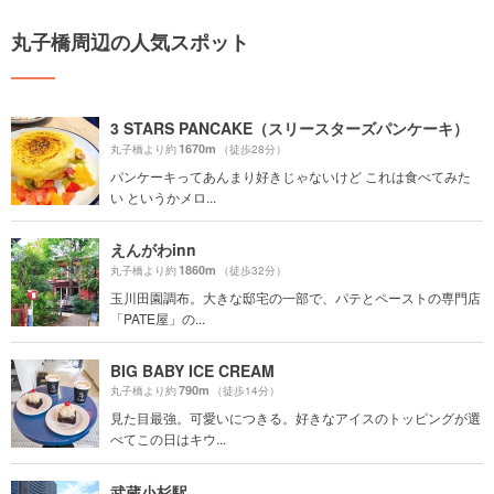
丸子橋周辺の人気スポット
3 STARS PANCAKE（スリースターズパンケーキ）
1670m
丸子橋より約
（徒歩28分）
パンケーキってあんまり好きじゃないけど これは食べてみた
い というかメロ...
えんがわinn
1860m
丸子橋より約
（徒歩32分）
玉川田園調布。大きな邸宅の一部で、パテとペーストの専門店
「PATE屋」の...
BIG BABY ICE CREAM
790m
丸子橋より約
（徒歩14分）
見た目最強。可愛いにつきる。好きなアイスのトッピングが選
べてこの日はキウ...
武蔵小杉駅