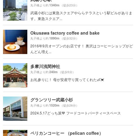
1340m
丸子橋より約
（徒歩23分）
武蔵小杉には東急スクエアやららテラスという駅ビルがありま
す。東急スクエア...
Okusawa factory coffee and bake
1890m
丸子橋より約
（徒歩32分）
2016年9月オープンのお店です！ 奥沢はコーヒーショップがど
んどん増え...
多摩川浅間神社
240m
丸子橋より約
（徒歩5分）
お礼参りに！ 母が安産守り買ってくれた👶💓
グランツリー武蔵小杉
1520m
丸子橋より約
（徒歩26分）
2024.5.17どっち派💙 フードコートパーティースペース
ペリカンコーヒー （pelican coffee）