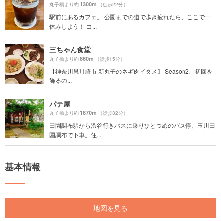
1300m
丸子橋より約
（徒歩22分）
駅前にあるカフェ。 公園までの道で歩き疲れたら、ここで一
休みしよう！ コ...
三ちゃん食堂
860m
丸子橋より約
（徒歩15分）
【神奈川県川崎市 新丸子のネギ肉イタメ】 Season2、初回を
飾るの...
パテ屋
1870m
丸子橋より約
（徒歩32分）
田園調布駅から渋谷行きバスに乗りひとつめのバス停、玉川田
園調布で下車。住...
基本情報
地図を見る