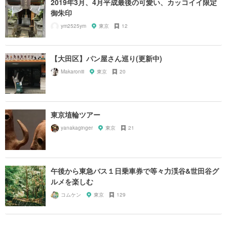
2019年3月、4月平成最後の可愛い、カッコイイ限定
御朱印
ym2525ym
東京
12
【大田区】パン屋さん巡り(更新中)
Makaroniii
東京
20
東京埴輪ツアー
yanakaginger
東京
21
午後から東急バス１日乗車券で等々力渓谷&世田谷グ
ルメを楽しむ
コムケン
東京
129