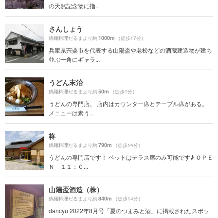
の天然記念物に指...
さんしょう
1000m
鍋麺料理だるまより約
（徒歩17分）
兵庫県宍粟市を代表する山陽盃や老松などの酒蔵建造物が建ち
並ぶ一角にギャラ...
うどん末治
50m
鍋麺料理だるまより約
（徒歩1分）
うどんの専門店。 店内はカウンター席とテーブル席がある。
メニューは素う...
柊
790m
鍋麺料理だるまより約
（徒歩14分）
うどんの専門店です！ ペットはテラス席のみ可能です♪ ＯＰＥ
Ｎ １１：０...
山陽盃酒造（株）
840m
鍋麺料理だるまより約
（徒歩14分）
dancyu 2022年8月号「夏のつまみと酒」に掲載されたスポッ