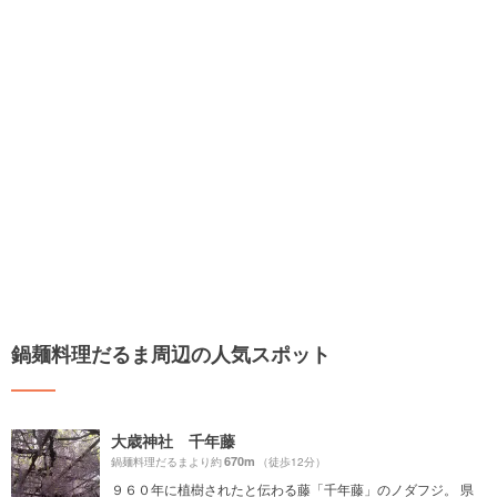
鍋麺料理だるま周辺の人気スポット
大歳神社 千年藤
670m
鍋麺料理だるまより約
（徒歩12分）
９６０年に植樹されたと伝わる藤「千年藤」のノダフジ。 県