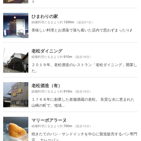
ト
ひまわりの家
1200m
鍋麺料理だるまより約
（徒歩21分）
美味しい料理とお洒落で落ち着いた店内で思わずまったり♪
老松ダイニング
910m
鍋麺料理だるまより約
（徒歩16分）
２０１９年、老松酒造のレストラン「老松ダイニング」開業し
た。
老松酒造（有）
910m
鍋麺料理だるまより約
（徒歩16分）
１７６８年に創業した老舗酒蔵の老松。 良質な水に恵まれた
山崎の町で、地域...
マリーポアラーヌ
700m
鍋麺料理だるまより約
（徒歩12分）
焼きたてのパン・サンドイッチを中心に製造販売するパン専門
店。 カレーパン...