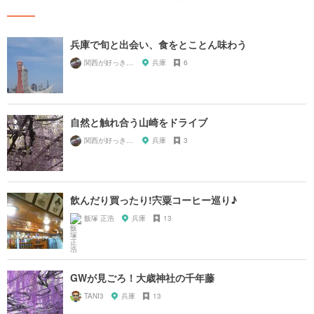
兵庫で旬と出会い、食をとことん味わう
関西が好っきゃねん
兵庫
6
自然と触れ合う山崎をドライブ
関西が好っきゃねん
兵庫
3
飲んだり買ったり!宍粟コーヒー巡り♪
飯塚 正浩
兵庫
13
GWが見ごろ！大歳神社の千年藤
TANI3
兵庫
13