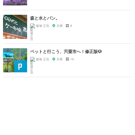
森と水とパン。
飯塚 正浩
兵庫
8
ペットと行こう、宍粟市へ！修正版🐶
飯塚 正浩
兵庫
19