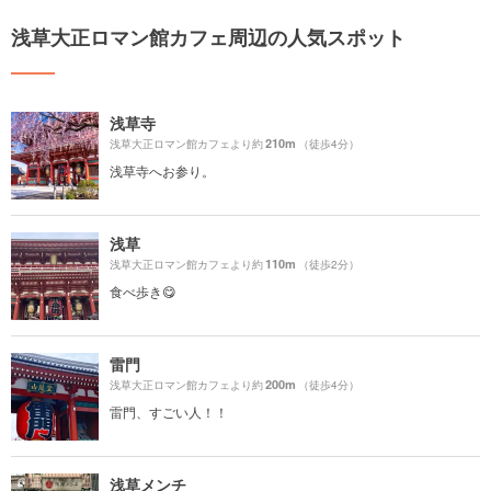
浅草大正ロマン館カフェ周辺の人気スポット
浅草寺
210m
浅草大正ロマン館カフェより約
（徒歩4分）
浅草寺へお参り。
浅草
110m
浅草大正ロマン館カフェより約
（徒歩2分）
食べ歩き😋
雷門
200m
浅草大正ロマン館カフェより約
（徒歩4分）
雷門、すごい人！！
浅草メンチ