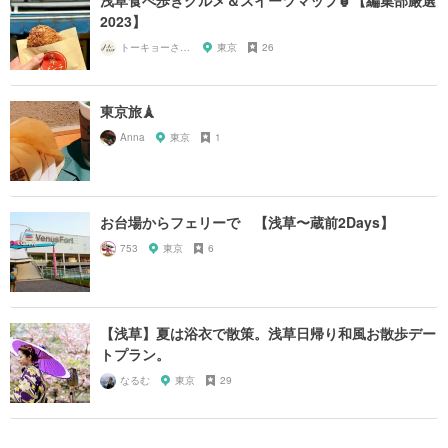
浅草食べ歩きグルメ＆スイーツマップ🏮【編集部厳選
2023】
トーキョーさんぽ
東京
26
東京旅🗼
Anna
東京
1
お台場からフェリーで 【浅草〜蔵前2Days】
753
東京
6
【浅草】夏は浴衣で散策。浅草日帰り和風お散歩デー
トプラン。
なるむ
東京
29