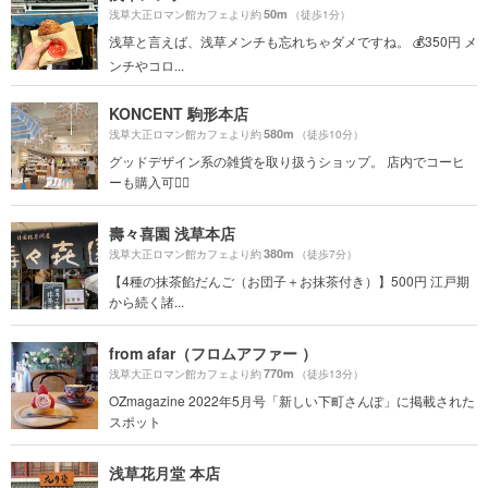
50m
浅草大正ロマン館カフェより約
（徒歩1分）
浅草と言えば、浅草メンチも忘れちゃダメですね。 💰350円 メ
ンチやコロ...
KONCENT 駒形本店
580m
浅草大正ロマン館カフェより約
（徒歩10分）
グッドデザイン系の雑貨を取り扱うショップ。 店内でコーヒ
ーも購入可🙆‍♀️
壽々喜園 浅草本店
380m
浅草大正ロマン館カフェより約
（徒歩7分）
【4種の抹茶餡だんご（お団子＋お抹茶付き）】500円 江戸期
から続く諸...
from afar（フロムアファー ）
770m
浅草大正ロマン館カフェより約
（徒歩13分）
OZmagazine 2022年5月号「新しい下町さんぽ」に掲載された
スポット
浅草花月堂 本店