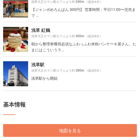
240m
浅草大正ロマン館カフェより約
（徒歩4分）
【ジャンボめろんぱん 300円】 営業時間：平日11:00〜完売ま
で ...
浅草 紅鶴
450m
浅草大正ロマン館カフェより約
（徒歩8分）
朝から整理券獲得必須なふわっふわ米粉パンケーキ屋さん。た
まにはこういうラ...
浅草駅
280m
浅草大正ロマン館カフェより約
（徒歩5分）
浅草駅から開始
基本情報
地図を見る