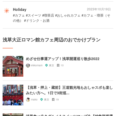
Holiday
2023年10月19日
#カフェ #スイーツ #喫茶店 #おしゃれカフェ #カフェ・喫茶（そ
の他） #ドリンク・お酒
浅草大正ロマン館カフェ周辺のおでかけプラン
めざせ仕事運アップ！浅草開運巡り散歩2022
ekkomam
東京
10
【浅草・押上・蔵前】王道観光地もおしゃスポも楽し
みたい方へ。1日で3街巡...
mako
東京
19