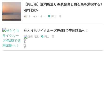
【岡山県】笠岡島巡り🛳真鍋島と白石島を満喫する1
泊2日旅✨
トーキョーさんぽ
岡山
せとうちサイクルーズPASSで笠岡諸島へ！
藤井 瑠夏
岡山