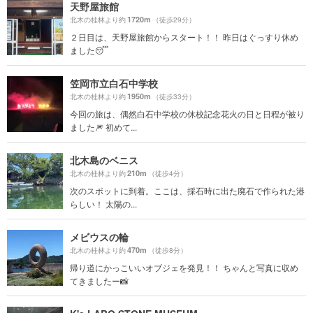
天野屋旅館
1720m
北木の桂林より約
（徒歩29分）
２日目は、天野屋旅館からスタート！！ 昨日はぐっすり休め
ました😴
笠岡市立白石中学校
1950m
北木の桂林より約
（徒歩33分）
今回の旅は、偶然白石中学校の休校記念花火の日と日程が被り
ました🎆 初めて...
北木島のベニス
210m
北木の桂林より約
（徒歩4分）
次のスポットに到着。ここは、採石時に出た廃石で作られた港
らしい！ 太陽の...
メビウスの輪
470m
北木の桂林より約
（徒歩8分）
帰り道にかっこいいオブジェを発見！！ ちゃんと写真に収め
てきましたー📸