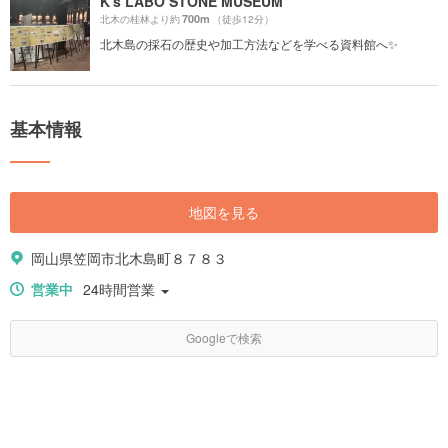
K's LABO STONE MUSEUM
700m
北木の桂林より約
（徒歩12分）
北木島の採石の歴史や加工方法などを学べる資料館へ✨
基本情報
地図を見る
岡山県笠岡市北木島町８７８３
営業中
24時間営業
Googleで検索