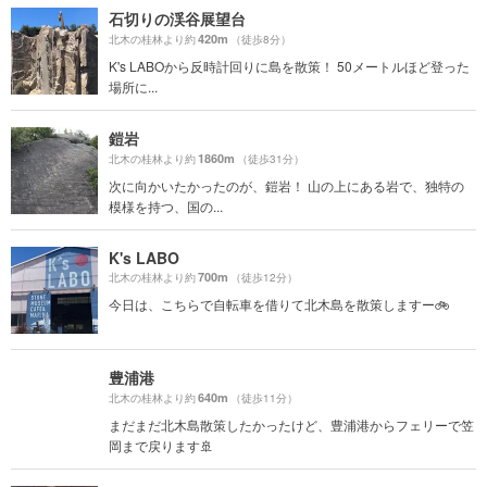
石切りの渓谷展望台
420m
北木の桂林より約
（徒歩8分）
K's LABOから反時計回りに島を散策！ 50メートルほど登った
場所に...
鎧岩
1860m
北木の桂林より約
（徒歩31分）
次に向かいたかったのが、鎧岩！ 山の上にある岩で、独特の
模様を持つ、国の...
K's LABO
700m
北木の桂林より約
（徒歩12分）
今日は、こちらで自転車を借りて北木島を散策しますー🚲
豊浦港
640m
北木の桂林より約
（徒歩11分）
まだまだ北木島散策したかったけど、豊浦港からフェリーで笠
岡まで戻ります🚢