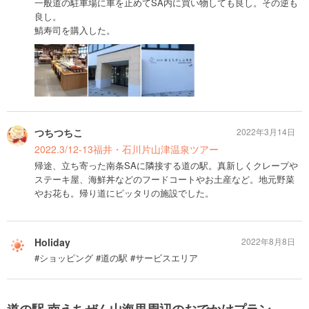
一般道の駐車場に車を止めてSA内に買い物しても良し。その逆も
良し。
鯖寿司を購入した。
つちつちこ
2022年3月14日
2022.3/12-13福井・石川片山津温泉ツアー
帰途、立ち寄った南条SAに隣接する道の駅。真新しくクレープや
ステーキ屋、海鮮丼などのフードコートやお土産など。地元野菜
やお花も。帰り道にピッタリの施設でした。
Holiday
2022年8月8日
#ショッピング #道の駅 #サービスエリア