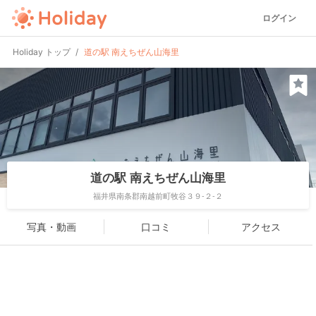
ログイン
Holiday トップ
道の駅 南えちぜん山海里
道の駅 南えちぜん山海里
福井県南条郡南越前町牧谷３９-２-２
写真・動画
口コミ
アクセス