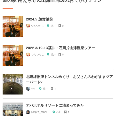
道の駅 南えちぜん山海里周辺のおでかけプラン
2024.5 加賀越前
つちつちこ
福井
0
2022.3/12-13福井・石川片山津温泉ツアー
つちつちこ
福井
0
北陸線旧跡トンネルめぐり お父さんのわがままツア
ーパート2
やす
福井
1
アパホテルリゾートに泊まってみた
jump.w_rabbitkun
石川
1