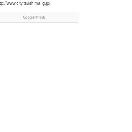
tp://www.city.tsushima.lg.jp/
Googleで検索