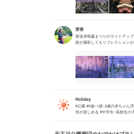
実香
尾張津島藤まつりのライトアップは
誰が撮影してもリフレクションが
Holiday
#公園 #0歳･1歳･2歳の赤ちゃん(
供が楽しめる #中学生･高校生の