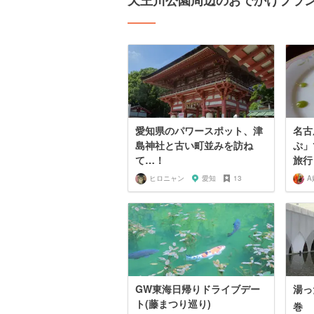
天王川公園周辺のおでかけプラ
愛知県のパワースポット、津
名古
島神社と古い町並みを訪ね
ぷ」
て…！
旅行
ヒロニャン
愛知
13
A
GW東海日帰りドライブデー
湯っ
ト(藤まつり巡り)
巻