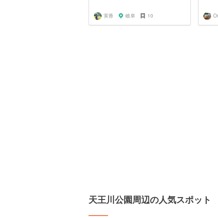
実香
岐阜
10
O
天王川公園周辺の人気スポット