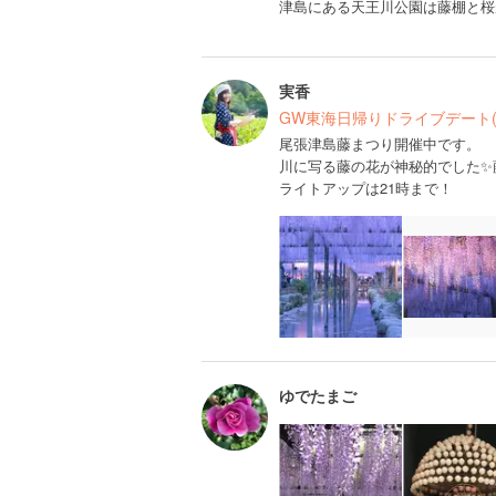
津島にある天王川公園は藤棚と桜
実香
GW東海日帰りドライブデート(
尾張津島藤まつり開催中です。
川に写る藤の花が神秘的でした✨
ライトアップは21時まで！
ゆでたまご