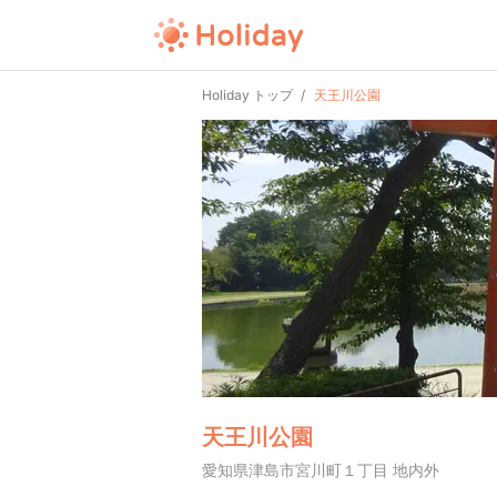
Holiday トップ
天王川公園
天王川公園
愛知県津島市宮川町１丁目 地内外