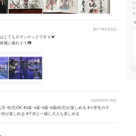
ス
い
る
2017年5月5日
とてもロマンチックです☺️💓
綺麗に撮れそう📷
2023年9月19日
乳児･幼児)OK #3歳･4歳･5歳･6歳(幼児)が楽しめる #小学生の子
子供が楽しめる #子供と一緒に大人も楽しめる