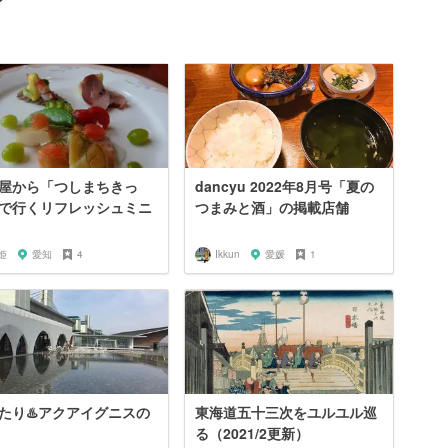
ン
屋から「つしまちきっ
dancyu 2022年8月号「夏の
で行くリフレッシュミニ
つまみと酒」の掲載店舗
姫
愛知
4
Ikkun
愛媛
1
たり♨️アクアイグニスの
東海道五十三次をユルユル巡
る（2021/2更新）