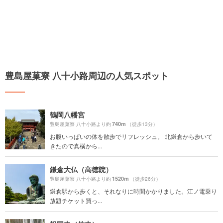
豊島屋菓寮 八十小路周辺の人気スポット
鶴岡八幡宮
740m
豊島屋菓寮 八十小路より約
（徒歩13分）
お腹いっぱいの体を散歩でリフレッシュ。 北鎌倉から歩いて
きたので真横から...
鎌倉大仏（高徳院）
1520m
豊島屋菓寮 八十小路より約
（徒歩26分）
鎌倉駅から歩くと、それなりに時間かかりました。江ノ電乗り
放題チケット買っ...