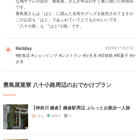
な鳩サブレの会社「豊島屋」さんが本店のすぐ裏に開いた和喫茶
です。
豊島屋さんは「はと」に因んだ名前やグッズを販売されてますが
このお店も「はと」であふれていてとてもかわいいです。
「八十小路」も「"はと"小路」です。
Holiday
2023年11月21日
#飲食店 #ショッピング #レストラン #かき氷 #甘味処 #和菓子 #か
き氷
豊島屋菓寮 八十小路周辺のおでかけプラン
【神奈川 鎌倉】鎌倉駅周辺 ぷらっとお散歩一人旅
ぽぉ
神奈川
0