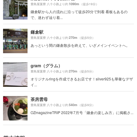
1090m
豊島屋菓寮 八十小路より約
（徒歩19分）
鎌倉駅から人の流れに沿って徒歩20分で到着 看板もあるの
で、迷わず辿り着...
鎌倉駅
270m
豊島屋菓寮 八十小路より約
（徒歩5分）
あっという間の鎌倉散歩を終えて、いざメインイベントへ。
gram（グラム）
270m
豊島屋菓寮 八十小路より約
（徒歩5分）
オリジナルringを作成できるお店です！silver925も華奢なデザ
イ...
茶房雲母
540m
豊島屋菓寮 八十小路より約
（徒歩9分）
OZmagazineTRIP 2022年7月号「鎌倉の楽しみ方」に掲載さ...