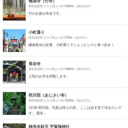
報国寺（竹寺）
1550m
豊島屋菓寮 八十小路より約
（徒歩26分）
竹のお庭が有名です。
小町通り
170m
豊島屋菓寮 八十小路より約
（徒歩3分）
鎌倉観光の定番、小町通りでショッピングと食べ歩き！
長谷寺
1950m
豊島屋菓寮 八十小路より約
（徒歩33分）
人気のお寺を拝観します。
明月院（あじさい寺）
1620m
豊島屋菓寮 八十小路より約
（徒歩27分）
12:35 明月院。写真は悟りの窓。 ここは必ず見て頂きたいで
す。 週末...
銭洗弁財天 宇賀福神社