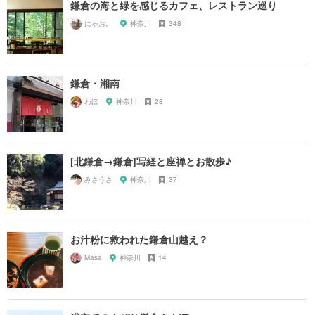
鎌倉の海と緑を感じるカフェ、レストラン巡り
にゃお。
神奈川
348
鎌倉・湘南
わほ
神奈川
28
[北鎌倉→鎌倉]写経と座禅とお散歩♪
みさうさ
神奈川
37
お汁粉に救われた鎌倉山越え？
Masa
神奈川
14