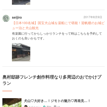
seijiro
2017年8月9日
【日本100名城】国宝犬山城を湯船にで堪能！迎帆楼のお城ビ
ュー泊と犬山観光
有楽園に行ってからしっかりランチをって時はこちらを予約して
おくのも良いかもです。
奥村邸跡フレンチ創作料理なり多周辺のおでかけプ
ラン
犬山♡大好き…！ジモトの魅力♡再発見…！
ヒロニャン
愛知
44