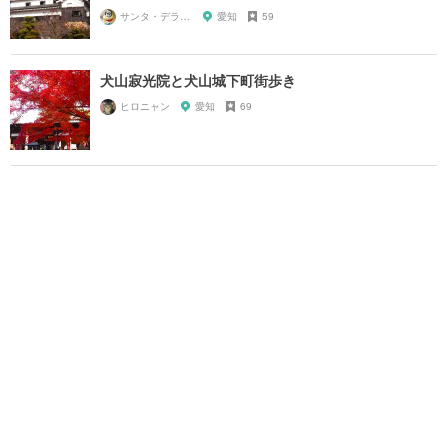
サンタ・デラックス
愛知
59
犬山寂光院と犬山城下町街歩き
ヒロニャン
愛知
69