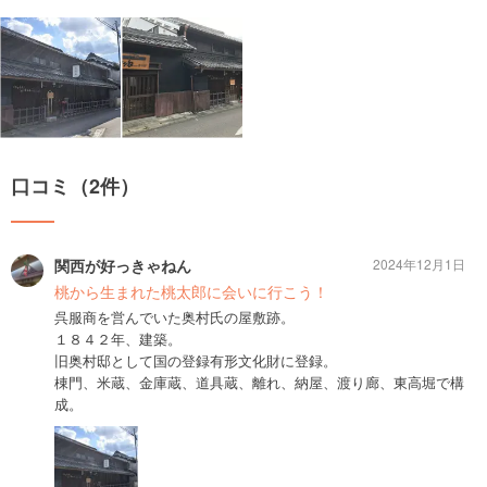
口コミ（2件）
関西が好っきゃねん
2024年12月1日
桃から生まれた桃太郎に会いに行こう！
呉服商を営んでいた奥村氏の屋敷跡。
１８４２年、建築。
旧奥村邸として国の登録有形文化財に登録。
棟門、米蔵、金庫蔵、道具蔵、離れ、納屋、渡り廊、東高堀で構
成。