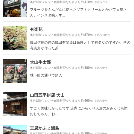
410m
奥村邸跡フレンチ創作料理なり多より約
（徒歩7分）
フルーツをふんだんに使ったソフトクリームとかパフェ屋さ
ん。インスタ映えす...
有楽苑
570m
奥村邸跡フレンチ創作料理なり多より約
（徒歩10分）
織田信長の弟の織田有楽斎は茶匠として有名なのですが、その
有楽斎が作った茶...
犬山牛太郎
480m
奥村邸跡フレンチ創作料理なり多より約
（徒歩9分）
城下町の通りで購入
山田五平餅店 犬山
460m
奥村邸跡フレンチ創作料理なり多より約
（徒歩8分）
すごく美味しかったです 店内にからくり人形のおみくじも🦉
おじちゃん、お...
豆腐かふぇ浦島
350m
奥村邸跡フレンチ創作料理なり多より約
（徒歩6分）