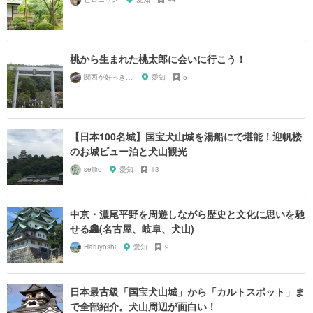
桃から生まれた桃太郎に会いに行こう！
関西が好っきゃねん
愛知
5
【日本100名城】国宝犬山城を湯船にで堪能！迎帆楼
のお城ビュー泊と犬山観光
seijiro
愛知
13
中京・濃尾平野を周遊しながら歴史と文化に思いを馳
せる🏯(名古屋、岐阜、犬山)
Haruyoshi
愛知
9
日本最古級「国宝犬山城」から「カルトスポット」ま
で全部紹介。犬山周辺が面白い！