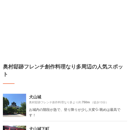
奥村邸跡フレンチ創作料理なり多周辺の人気スポッ
ト
犬山城
750m
奥村邸跡フレンチ創作料理なり多より約
（徒歩13分）
お城内の階段が急で、登り降りが少し大変💦 眺めは最高で
す！
犬山城下町