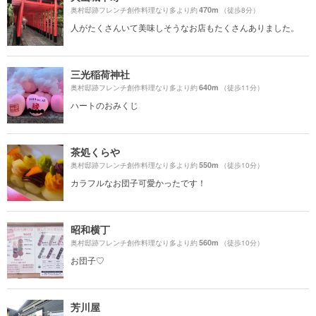
470m
奥村邸跡フレンチ創作料理なり多より約
（徒歩8分）
人がたくさんいて美味しそうなお店もたくさんありました。
三光稲荷神社
640m
奥村邸跡フレンチ創作料理なり多より約
（徒歩11分）
ハートのおみくじ
茶処くらや
550m
奥村邸跡フレンチ創作料理なり多より約
（徒歩10分）
カラフルなお団子可愛かったです！
昭和横丁
560m
奥村邸跡フレンチ創作料理なり多より約
（徒歩10分）
お団子♡
芳川屋