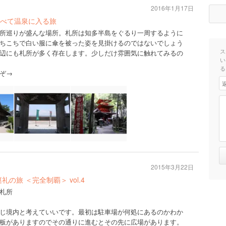
2016年1月17日
べて温泉に入る旅
所巡りが盛んな場所。札所は知多半島をぐるり一周するように
ちこちで白い服に傘を被った姿を見掛けるのではないでしょう
ス
辺にも札所が多く存在します。少しだけ雰囲気に触れてみるの
い
る
ぞ→
2015年3月22日
の旅 ＜完全制覇＞ vol.4
札所
じ境内と考えていいです。最初は駐車場が何処にあるのかわか
板がありますのでその通りに進むとその先に広場があります。