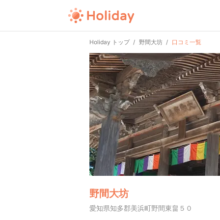
Holiday トップ
野間大坊
口コミ一覧
野間大坊
愛知県知多郡美浜町野間東畠５０