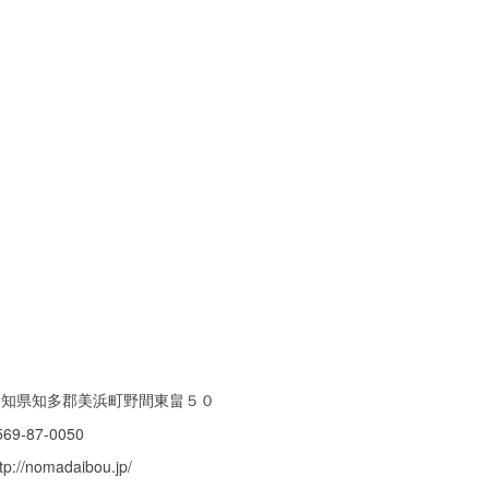
愛知県知多郡美浜町野間東畠５０
569-87-0050
tp://nomadaibou.jp/