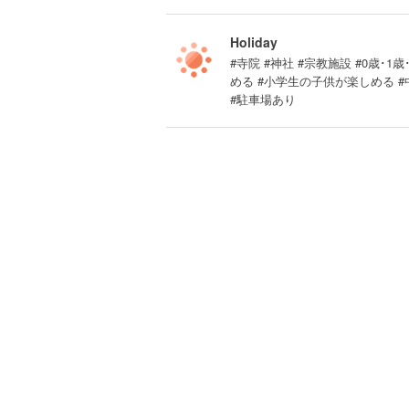
Holiday
#寺院 #神社 #宗教施設 #0歳･1歳
める #小学生の子供が楽しめる 
#駐車場あり