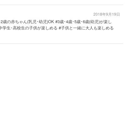
2018年9月19日
･2歳の赤ちゃん(乳児･幼児)OK #3歳･4歳･5歳･6歳(幼児)が楽し
#中学生･高校生の子供が楽しめる #子供と一緒に大人も楽しめる