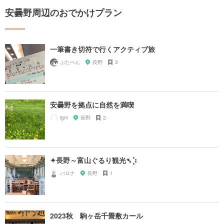
安曇野周辺のおでかけプラン
一筆書き切符で行くアクティブ旅
ぶたぺん
長野
3
安曇野を拠点に自然を満喫
igm
長野
2
✦長野～富山ぐるり観光➴⡱
パロナ
長野
1
2023秋 駒ヶ岳千畳敷カール