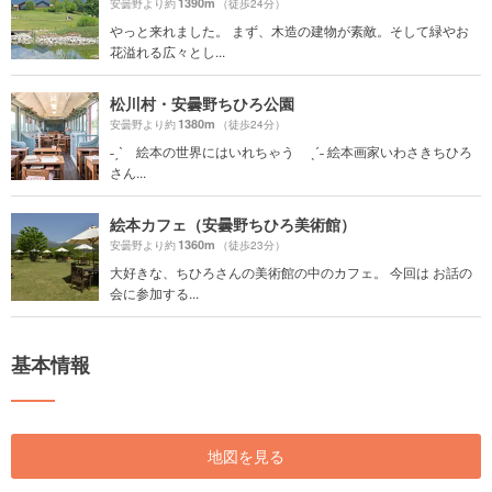
1390m
安曇野より約
（徒歩24分）
やっと来れました。 まず、木造の建物が素敵。そして緑やお
花溢れる広々とし...
松川村・安曇野ちひろ公園
1380m
安曇野より約
（徒歩24分）
˗ˏˋ 絵本の世界にはいれちゃう ˎˊ˗ 絵本画家いわさきちひろ
さん...
絵本カフェ（安曇野ちひろ美術館）
1360m
安曇野より約
（徒歩23分）
大好きな、ちひろさんの美術館の中のカフェ。 今回は お話の
会に参加する...
基本情報
地図を見る