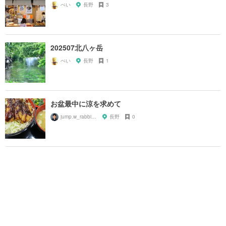
ぺい
長野
3
202507北八ヶ岳
ぺい
長野
1
お盆最中に涼を求めて
jump.w_rabbitkun
長野
0