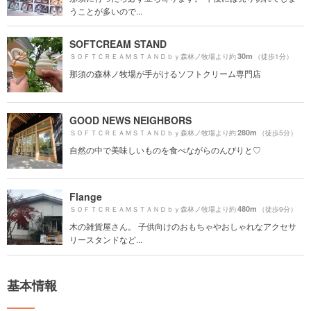
うことが多いので...
SOFTCREAM STAND
30m
ＳＯＦＴＣＲＥＡＭＳＴＡＮＤｂｙ森林ノ牧場より約
（徒歩1分）
那須の森林ノ牧場が手がけるソフトクリーム専門店
GOOD NEWS NEIGHBORS
280m
ＳＯＦＴＣＲＥＡＭＳＴＡＮＤｂｙ森林ノ牧場より約
（徒歩5分）
自然の中で美味しいものを食べながらのんびりと♡
Flange
480m
ＳＯＦＴＣＲＥＡＭＳＴＡＮＤｂｙ森林ノ牧場より約
（徒歩9分）
木の雑貨屋さん。 子供向けのおもちゃやおしゃれなアクセサ
リースタンドなど...
基本情報