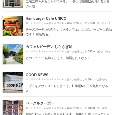
工場工程をみることができる。 小分けで御用邸の月が買える
のも🙆
Hamburger Cafe UNICO
970m
ＳＯＦＴＣＲＥＡＭＳＴＡＮＤｂｙ森林ノ牧場より約
（徒歩17分）
チーズガーデンの向かいにあるカフェ。ここのバーガーは絶品
です！ 那須黒毛...
カフェ&ガーデン しらさぎ邸
850m
ＳＯＦＴＣＲＥＡＭＳＴＡＮＤｂｙ森林ノ牧場より約
（徒歩15分）
どのメニューも美味しそう。制覇したくなる！
GOOD NEWS
30m
ＳＯＦＴＣＲＥＡＭＳＴＡＮＤｂｙ森林ノ牧場より約
（徒歩1分）
アプリをダウンロードしとこう。駐車場500円が無料になる
よ。
ベーグルクーボー
100m
ＳＯＦＴＣＲＥＡＭＳＴＡＮＤｂｙ森林ノ牧場より約
（徒歩2分）
那須に行ったら必ず立ち寄ります。 午後には売り切れてしま