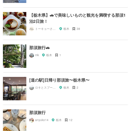
【栃木県】🚗で美味しいものと観光を満喫する那須1
泊2日旅！
トーキョーさんぽ
栃木
38
那須旅行🚗
mk
栃木
1
[道の駅]日帰り那須旅〜栃木県〜
ロキとスプーン🥄
栃木
2
那須旅行
anyuko14
栃木
12