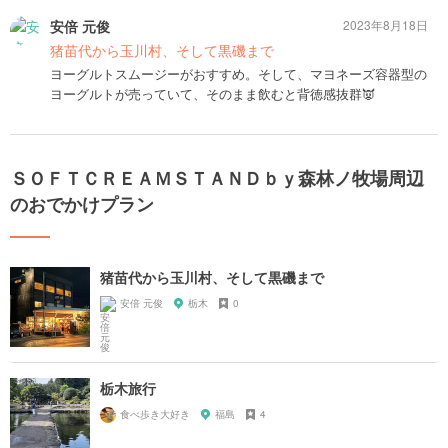
安倍 元俊
2023年8月18日
猪苗代から玉川村、そして黒磯まで
ヨーグルトスムージーがおすすめ。そして、マヨネーズ容器型の
ヨーグルトが売っていて、そのまま飲むと背徳感抜群👿
ＳＯＦＴＣＲＥＡＭＳＴＡＮＤｂｙ森林ノ牧場周辺
のおでかけプラン
猪苗代から玉川村、そして黒磯まで
安倍 元俊
栃木
0
栃木旅行
食べ歩き大好き
福島
4