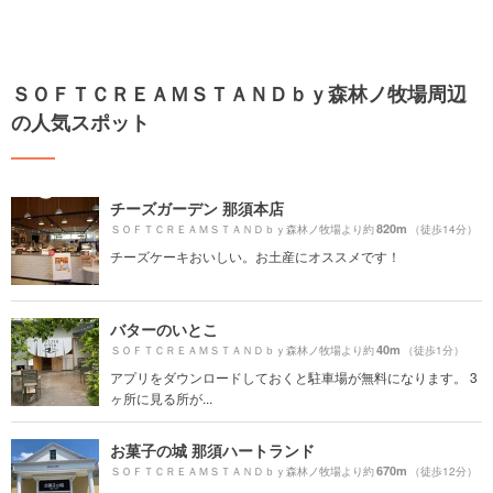
ＳＯＦＴＣＲＥＡＭＳＴＡＮＤｂｙ森林ノ牧場周辺
の人気スポット
チーズガーデン 那須本店
820m
ＳＯＦＴＣＲＥＡＭＳＴＡＮＤｂｙ森林ノ牧場より約
（徒歩14分）
チーズケーキおいしい。お土産にオススメです！
バターのいとこ
40m
ＳＯＦＴＣＲＥＡＭＳＴＡＮＤｂｙ森林ノ牧場より約
（徒歩1分）
アプリをダウンロードしておくと駐車場が無料になります。 3
ヶ所に見る所が...
お菓子の城 那須ハートランド
670m
ＳＯＦＴＣＲＥＡＭＳＴＡＮＤｂｙ森林ノ牧場より約
（徒歩12分）